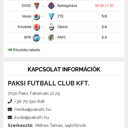
Vasas
-
ZTE
5:0
Kisvárda
-
Újpest
2:4
MTK
-
PAFC
2:3
Részletes tabella
KAPCSOLAT INFORMÁCIÓK
PAKSI FUTBALL CLUB KFT.
7030 Paks, Fehérvári út 29.
+36-75-510-618
media@paksifc.hu
iroda@paksifc.hu
Szerkesztő:
Méhes Tamás, sajtófőnök
Küldjön üzenetet!