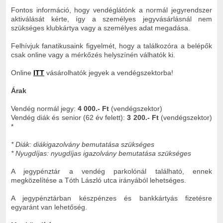
Fontos információ, hogy vendéglátónk a normál jegyrendszer
aktiválását kérte, így a személyes jegyvásárlásnál nem
szükséges klubkártya vagy a személyes adat megadása.
Felhívjuk fanatikusaink figyelmét, hogy a találkozóra a belépők
csak online vagy a mérkőzés helyszínén válhatók ki.
Online
ITT
vásárolhatók jegyek a vendégszektorba!
Árak
Vendég normál jegy:
4 000.- Ft
(vendégszektor)
Vendég diák és senior (62 év felett):
3 200.- Ft
(vendégszektor)
*
* Diák: diákigazolvány bemutatása szükséges
* Nyugdíjas: nyugdíjas igazolvány bemutatása szükséges
A jegypénztár a vendég parkolónál található, ennek
megközelítése a
Tóth László
utca irányából lehetséges.
A jegypénztárban készpénzes és bankkártyás fizetésre
egyaránt van lehetőség.