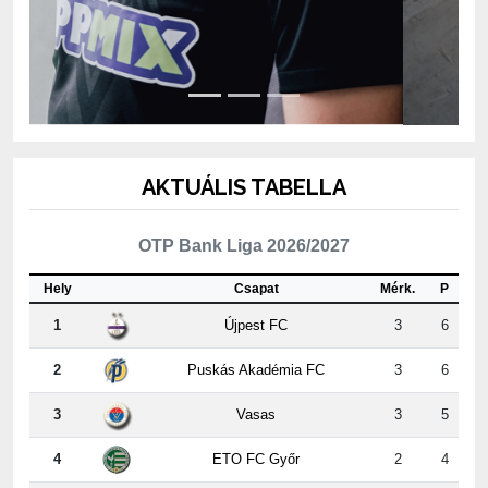
AKTUÁLIS TABELLA
OTP Bank Liga 2026/2027
Hely
Csapat
Mérk.
P
1
Újpest FC
3
6
2
Puskás Akadémia FC
3
6
3
Vasas
3
5
4
ETO FC Győr
2
4
5
MTK Budapest
3
4