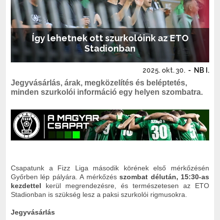
Így lehetnek ott szurkolóink az ETO
Stadionban
2025. okt. 30.
-
NB I.
Jegyvásárlás, árak, megközelítés és beléptetés,
minden szurkolói információ egy helyen szombatra.
Csapatunk a Fizz Liga második körének első mérkőzésén
Győrben lép pályára. A mérkőzés
szombat délután, 15:30-as
kezdettel
kerül megrendezésre, és természetesen az ETO
Stadionban is szükség lesz a paksi szurkolói rigmusokra.
Jegyvásárlás