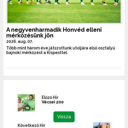
A negyvenharmadik Honvéd elleni
mérkőzésünk jön
2026. aug. 07.
Több mint három éve játszottunk utoljára első osztályú
bajnoki mérkőzést a Kispesttel.
Előző Hír
Vécsei 200
Vissza
Következő Hír