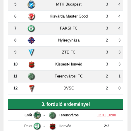
6
Kisvárda Master Good
3
4
7
PAKSI FC
3
4
8
Nyíregyháza
2
3
9
ZTE FC
3
3
10
Kispest-Honvéd
3
3
11
Ferencvárosi TC
2
1
12
DVSC
2
0
3. forduló erdeményei
Győr
-
Ferencváros
12.31 10:00
Paks
-
Honvéd
2:2
DVSC
-
Nyíregyháza
08.09 17:30