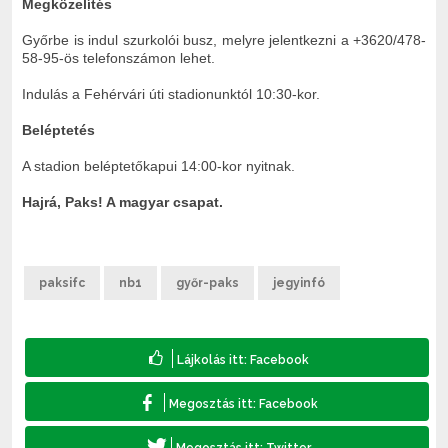
Megközelítés
Győrbe is indul szurkolói busz, melyre jelentkezni a +3620/478-
58-95-ös telefonszámon lehet.
Indulás a Fehérvári úti stadionunktól 10:30-kor.
Beléptetés
A stadion beléptetőkapui 14:00-kor nyitnak.
Hajrá, Paks! A magyar csapat.
paksifc
nb1
győr-paks
jegyinfó