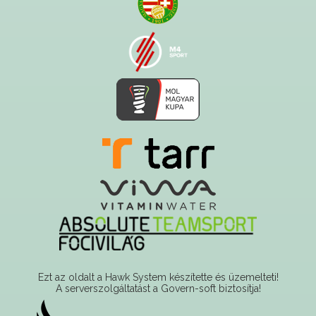
Ezt az oldalt a Hawk System készítette és üzemelteti!
A serverszolgáltatást a Govern-soft biztosítja!