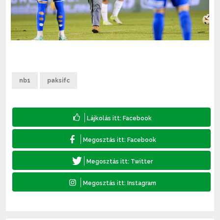
nb1
paksifc