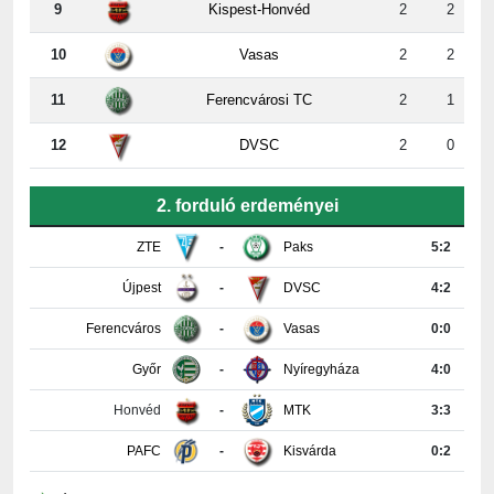
9
Kispest-Honvéd
2
2
10
Vasas
2
2
11
Ferencvárosi TC
2
1
12
DVSC
2
0
2. forduló erdeményei
ZTE
-
Paks
5:2
Újpest
-
DVSC
4:2
Ferencváros
-
Vasas
0:0
Győr
-
Nyíregyháza
4:0
Honvéd
-
MTK
3:3
PAFC
-
Kisvárda
0:2