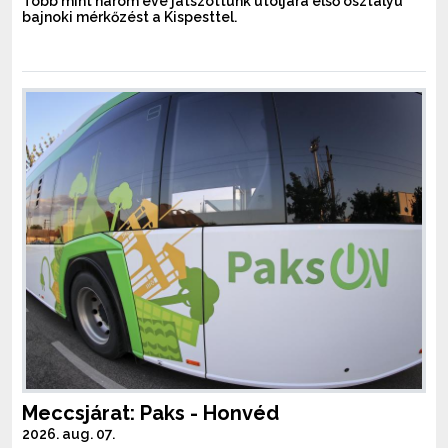
Több mint három éve játszottunk utoljára első osztályú
bajnoki mérkőzést a Kispesttel.
Meccsjárat: Paks - Honvéd
2026. aug. 07.