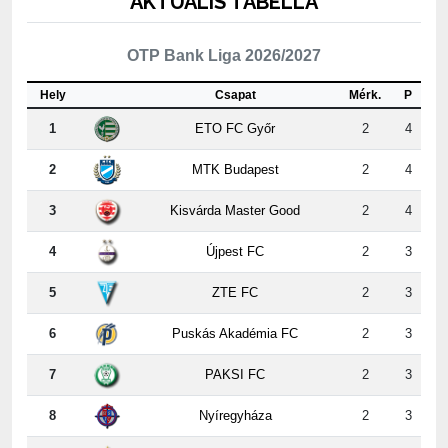
AKTUÁLIS TABELLA
OTP Bank Liga 2026/2027
Hely
Csapat
Mérk.
P
1
ETO FC Győr
2
4
2
MTK Budapest
2
4
3
Kisvárda Master Good
2
4
4
Újpest FC
2
3
5
ZTE FC
2
3
6
Puskás Akadémia FC
2
3
7
PAKSI FC
2
3
8
Nyíregyháza
2
3