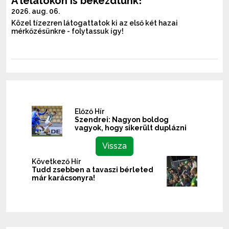
A lelátókon is bekezdtünk!
2026. aug. 06.
Közel tízezren látogattatok ki az első két hazai
mérkőzésünkre - folytassuk így!
Előző Hír
Szendrei: Nagyon boldog
vagyok, hogy sikerült duplázni
Vissza
Következő Hír
Tudd zsebben a tavaszi bérleted
már karácsonyra!