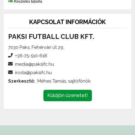
Részletes tabella
KAPCSOLAT INFORMÁCIÓK
PAKSI FUTBALL CLUB KFT.
7030 Paks, Fehérvári út 29.
+36-75-510-618
media@paksifc.hu
iroda@paksifc.hu
Szerkesztő:
Méhes Tamás, sajtófőnök
Küldjön üzenetet!