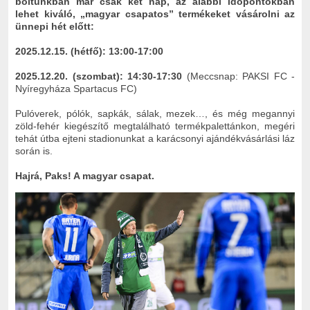
boltunkban már csak két nap, az alábbi időpontokban
lehet kiváló, „magyar csapatos” termékeket vásárolni az
ünnepi hét előtt:
2025.12.15. (hétfő): 13:00-17:00
2025.12.20. (szombat): 14:30-17:30
(Meccsnap: PAKSI FC -
Nyíregyháza Spartacus FC)
Pulóverek, pólók, sapkák, sálak, mezek…, és még megannyi
zöld-fehér kiegészítő megtalálható termékpalettánkon, megéri
tehát útba ejteni stadionunkat a karácsonyi ajándékvásárlási láz
során is.
Hajrá, Paks! A magyar csapat.