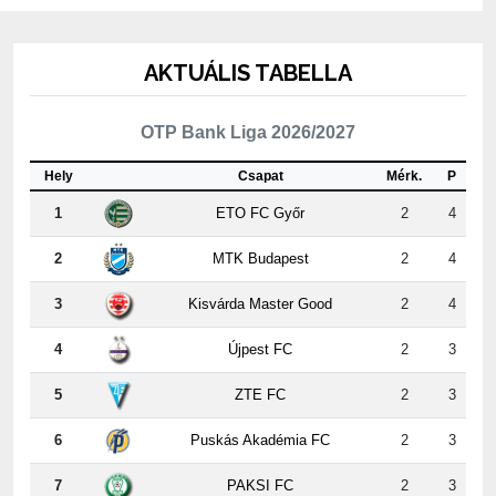
AKTUÁLIS TABELLA
OTP Bank Liga 2026/2027
Hely
Csapat
Mérk.
P
1
ETO FC Győr
2
4
2
MTK Budapest
2
4
3
Kisvárda Master Good
2
4
4
Újpest FC
2
3
5
ZTE FC
2
3
6
Puskás Akadémia FC
2
3
7
PAKSI FC
2
3