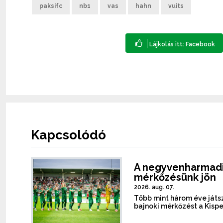
paksifc
nb1
vas
hahn
vuits
Kapcsolódó
A negyvenharmadi
mérkőzésünk jön
2026. aug. 07.
Több mint három éve játsz
bajnoki mérkőzést a Kispe