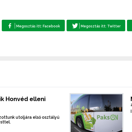
k Honvéd elleni
ottunk utoljára első osztályú
sttel.