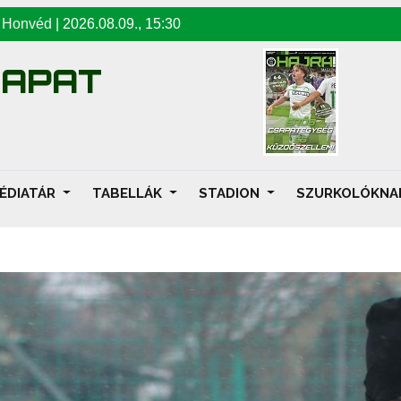
-
Honvéd
|
2026.08.09
.,
15:30
SAPAT
ÉDIATÁR
TABELLÁK
STADION
SZURKOLÓKN