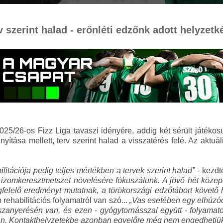
szerint halad - erőnléti edzőnk adott helyzetk
/26-os Fizz Liga tavaszi idényére, addig két sérült játékosun
yítása mellett, terv szerint halad a visszatérés felé. Az aktuá
litációja pedig teljes mértékben a tervek szerint halad”
- kezdte
 izomkeresztmetszet növelésére fókuszálunk. A jövő hét köze
gfelelő eredményt mutatnak, a törökországi edzőtábort követő
rehabilitációs folyamatról van szó...
„Vas esetében egy elhúzód
visszanyerésén van, és ezen - gyógytornásszal együtt - folyam
yán. Kontakthelyzetekbe azonban egyelőre még nem engedhetjük,