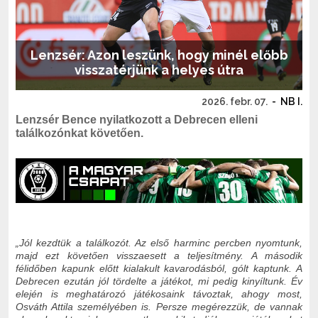
Lenzsér: Azon leszünk, hogy minél előbb
visszatérjünk a helyes útra
2026. febr. 07.
-
NB I.
Lenzsér Bence nyilatkozott a Debrecen elleni
találkozónkat követően.
„Jól kezdtük a találkozót. Az első harminc percben nyomtunk,
majd ezt követően visszaesett a teljesítmény. A második
félidőben kapunk előtt kialakult kavarodásból, gólt kaptunk. A
Debrecen ezután jól tördelte a játékot, mi pedig kinyíltunk. Év
elején is meghatározó játékosaink távoztak, ahogy most,
Osváth Attila személyében is. Persze megérezzük, de vannak