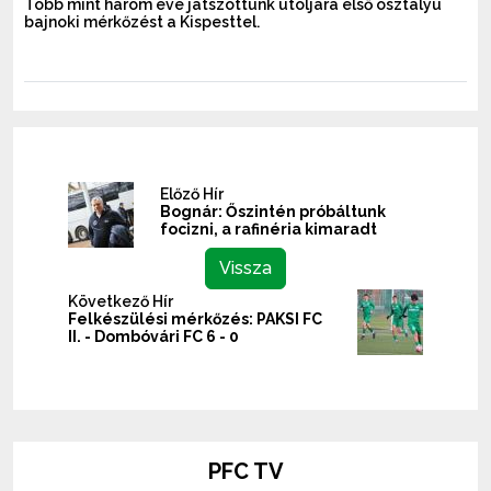
Több mint három éve játszottunk utoljára első osztályú
bajnoki mérkőzést a Kispesttel.
Előző Hír
Bognár: Őszintén próbáltunk
focizni, a rafinéria kimaradt
Vissza
Következő Hír
Felkészülési mérkőzés: PAKSI FC
II. - Dombóvári FC 6 - 0
PFC TV