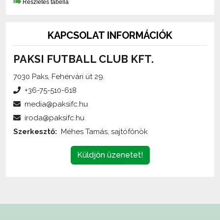
KAPCSOLAT INFORMÁCIÓK
PAKSI FUTBALL CLUB KFT.
7030 Paks, Fehérvári út 29.
+36-75-510-618
media@paksifc.hu
iroda@paksifc.hu
Szerkesztő:
Méhes Tamás, sajtófőnök
Küldjön üzenetet!
Az oldalon található írott és képi anyagok
engedélykötelesek
,
és csak a forrás megjelölésével,