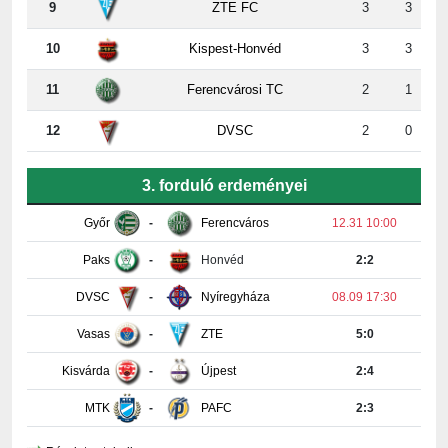
10
Kispest-Honvéd
3
3
11
Ferencvárosi TC
2
1
12
DVSC
2
0
3. forduló erdeményei
Győr
-
Ferencváros
12.31 10:00
Paks
-
Honvéd
2:2
DVSC
-
Nyíregyháza
08.09 17:30
Vasas
-
ZTE
5:0
Kisvárda
-
Újpest
2:4
MTK
-
PAFC
2:3
Részletes tabella