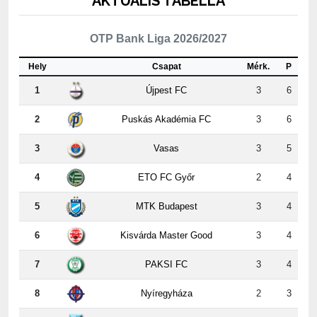
OTP Bank Liga 2026/2027
Hely
Csapat
Mérk.
P
1
Újpest FC
3
6
2
Puskás Akadémia FC
3
6
3
Vasas
3
5
4
ETO FC Győr
2
4
5
MTK Budapest
3
4
6
Kisvárda Master Good
3
4
7
PAKSI FC
3
4
8
Nyíregyháza
2
3
9
ZTE FC
3
3