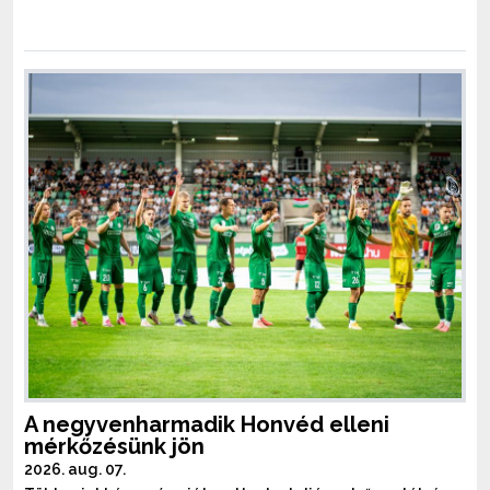
A negyvenharmadik Honvéd elleni
mérkőzésünk jön
2026. aug. 07.