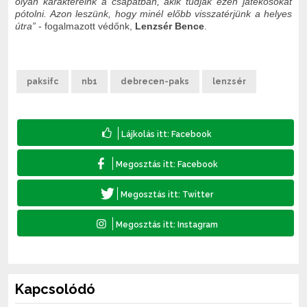
olyan karaktereink a csapatban, akik tudják ezen játékosokat
pótolni. Azon leszünk, hogy minél előbb visszatérjünk a helyes
útra”
- fogalmazott védőnk,
Lenzsér Bence
.
paksifc
nb1
debrecen-paks
lenzsér
Kapcsolódó