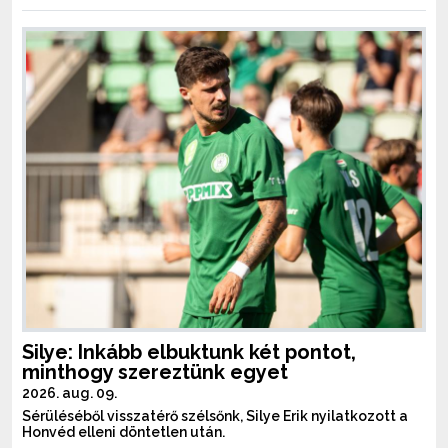
Silye: Inkább elbuktunk két pontot,
minthogy szereztünk egyet
2026. aug. 09.
Sérüléséből visszatérő szélsőnk, Silye Erik nyilatkozott a
Honvéd elleni döntetlen után.