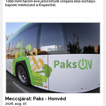
Több mint három éve játszottunk utoljára első osztályú
bajnoki mérkőzést a Kispesttel.
Meccsjárat: Paks - Honvéd
2026. aug. 07.