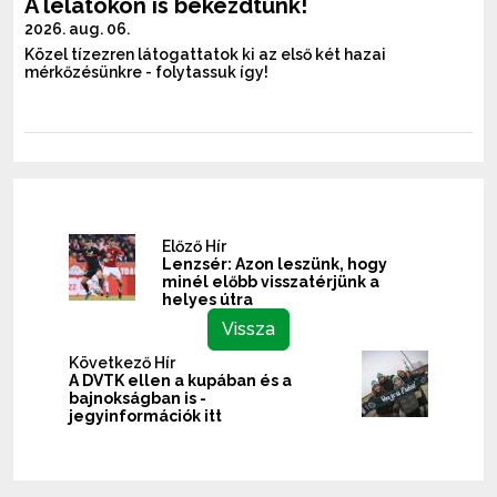
A lelátókon is bekezdtünk!
2026. aug. 06.
Közel tízezren látogattatok ki az első két hazai
mérkőzésünkre - folytassuk így!
Előző Hír
Lenzsér: Azon leszünk, hogy
minél előbb visszatérjünk a
helyes útra
Vissza
Következő Hír
A DVTK ellen a kupában és a
bajnokságban is -
jegyinformációk itt