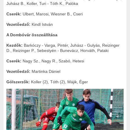
Juhász B., Koller, Turi - Tóth K., Palóka
Cserék:
Ulbert, Marosi, Wiesner B., Cseri
Vezetőedző:
Kindl István
A Dombóvár összeállítása
Kezdők:
Barkóczy - Varga, Pintér, Juhász - Gulyás, Reizinger
D., Reizinger P., Sebestyén - Bunevácz, Horváth, Pataki
Cserék:
Nagy Sz., Nagy R., Szabó, Hetesi
Vezetőedző:
Martinka Dániel
Gólszerzők:
Koller (2), Tóth (2), Májik, Éger