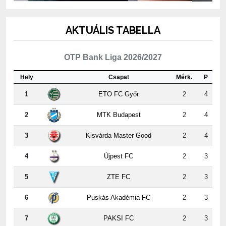
AKTUÁLIS TABELLA
OTP Bank Liga 2026/2027
Hely
Csapat
Mérk.
P
1
ETO FC Győr
2
4
2
MTK Budapest
2
4
3
Kisvárda Master Good
2
4
4
Újpest FC
2
3
5
ZTE FC
2
3
6
Puskás Akadémia FC
2
3
7
PAKSI FC
2
3
8
Nyíregyháza
2
3