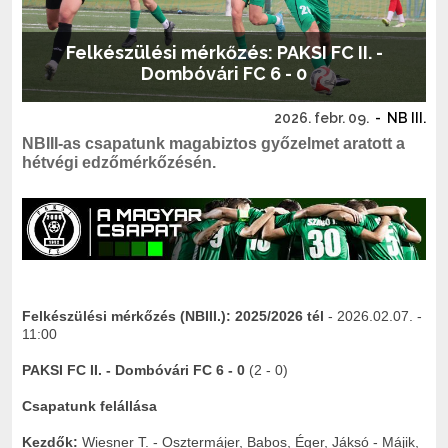
Felkészülési mérkőzés: PAKSI FC II. -
Dombóvári FC 6 - 0
2026. febr. 09.
-
NB III.
NBIII-as csapatunk magabiztos győzelmet aratott a
hétvégi edzőmérkőzésén.
Felkészülési mérkőzés (NBIII.):
2025/2026 tél
- 2026.02.07. -
11:00
PAKSI FC II. - Dombóvári FC 6
- 0
(2 - 0)
Csapatunk felállása
Kezdők:
Wiesner T. - Osztermájer, Babos, Éger, Jáksó - Májik,