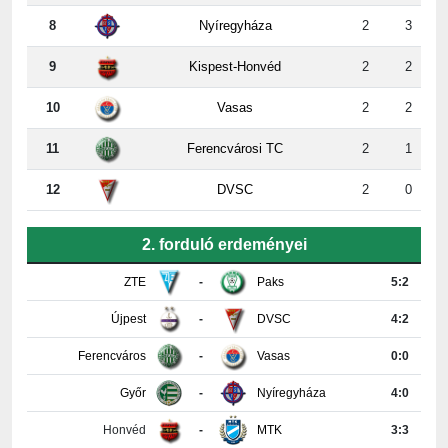
9
Kispest-Honvéd
2
2
10
Vasas
2
2
11
Ferencvárosi TC
2
1
12
DVSC
2
0
2. forduló erdeményei
ZTE
-
Paks
5:2
Újpest
-
DVSC
4:2
Ferencváros
-
Vasas
0:0
Győr
-
Nyíregyháza
4:0
Honvéd
-
MTK
3:3
PAFC
-
Kisvárda
0:2