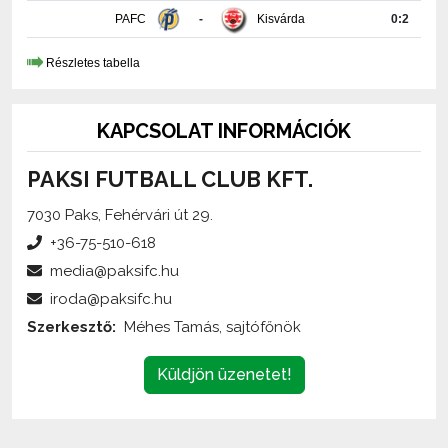
Részletes tabella
KAPCSOLAT INFORMÁCIÓK
PAKSI FUTBALL CLUB KFT.
7030 Paks, Fehérvári út 29.
+36-75-510-618
media@paksifc.hu
iroda@paksifc.hu
Szerkesztő:
Méhes Tamás, sajtófőnök
Küldjön üzenetet!