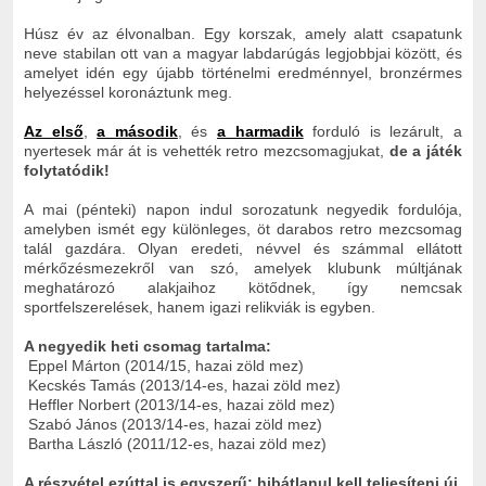
Húsz év az élvonalban. Egy korszak, amely alatt csapatunk
neve stabilan ott van a magyar labdarúgás legjobbjai között, és
amelyet idén egy újabb történelmi eredménnyel, bronzérmes
helyezéssel koronáztunk meg.
Az első
,
a második
, és
a harmadik
forduló is lezárult, a
nyertesek már át is vehették retro mezcsomagjukat,
de a játék
folytatódik!
A mai (pénteki) napon indul sorozatunk negyedik fordulója,
amelyben ismét egy különleges, öt darabos retro mezcsomag
talál gazdára. Olyan eredeti, névvel és számmal ellátott
mérkőzésmezekről van szó, amelyek klubunk múltjának
meghatározó alakjaihoz kötődnek, így nemcsak
sportfelszerelések, hanem igazi relikviák is egyben.
A negyedik heti csomag tartalma:
Eppel Márton (2014/15, hazai zöld mez)
Kecskés Tamás (2013/14-es, hazai zöld mez)
Heffler Norbert (2013/14-es, hazai zöld mez)
Szabó János (2013/14-es, hazai zöld mez)
Bartha László (2011/12-es, hazai zöld mez)
A részvétel ezúttal is egyszerű: hibátlanul kell teljesíteni új,