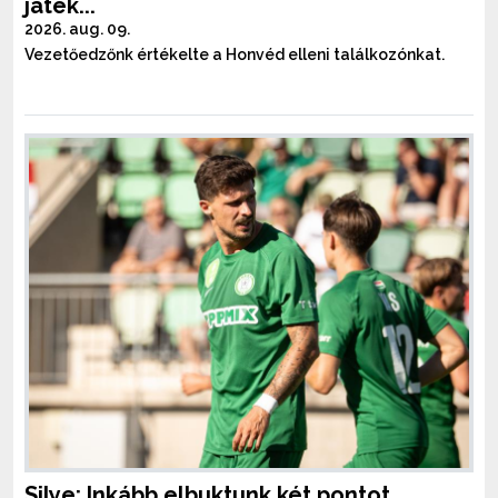
játék...
2026. aug. 09.
Vezetőedzőnk értékelte a Honvéd elleni találkozónkat.
Silye: Inkább elbuktunk két pontot,