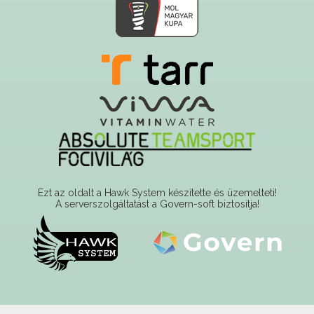
Ezt az oldalt a Hawk System készítette és üzemelteti!
A serverszolgáltatást a Govern-soft biztosítja!