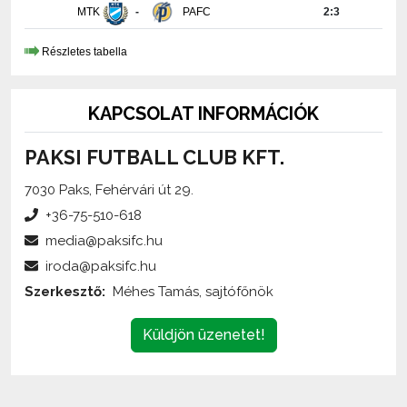
MTK
-
PAFC
2:3
Részletes tabella
KAPCSOLAT INFORMÁCIÓK
PAKSI FUTBALL CLUB KFT.
7030 Paks, Fehérvári út 29.
+36-75-510-618
media@paksifc.hu
iroda@paksifc.hu
Szerkesztő:
Méhes Tamás, sajtófőnök
Küldjön üzenetet!