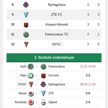
8
Nyíregyháza
2
3
9
ZTE FC
3
3
10
Kispest-Honvéd
3
3
11
Ferencvárosi TC
2
1
12
DVSC
2
0
3. forduló erdeményei
Győr
-
Ferencváros
12.31 10:00
Paks
-
Honvéd
2:2
DVSC
-
Nyíregyháza
08.09 17:30
Vasas
-
ZTE
5:0
Kisvárda
-
Újpest
2:4