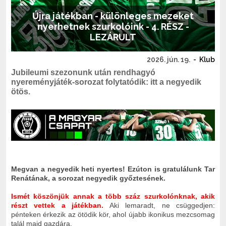
Újra játékban - különleges mezeket
nyerhetnek szurkolóink - 4. RÉSZ -
LEZÁRULT
2026. jún. 19.
-
Klub
Jubileumi szezonunk után rendhagyó
nyereményjáték-sorozat folytatódik: itt a negyedik
ötös.
Megvan a negyedik heti nyertes! Ezúton is gratulálunk Tar
Renátának, a sorozat negyedik győztesének.
Ismét köszönjük annak a több száz szurkolónknak, akik
részt vettek a játékban.
Aki lemaradt, ne csüggedjen:
pénteken érkezik az ötödik kör, ahol újabb ikonikus mezcsomag
talál majd gazdára.