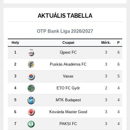
AKTUÁLIS TABELLA
OTP Bank Liga 2026/2027
Hely
Csapat
Mérk.
P
1
Újpest FC
3
6
2
Puskás Akadémia FC
3
6
3
Vasas
3
5
4
ETO FC Győr
2
4
5
MTK Budapest
3
4
6
Kisvárda Master Good
3
4
7
PAKSI FC
3
4