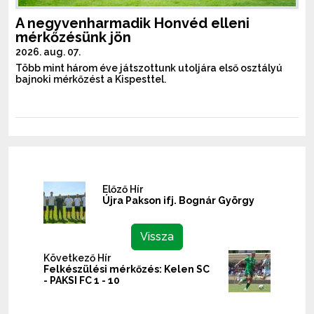
A negyvenharmadik Honvéd elleni
mérkőzésünk jön
2026. aug. 07.
Több mint három éve játszottunk utoljára első osztályú
bajnoki mérkőzést a Kispesttel.
Előző Hír
Újra Pakson ifj. Bognár György
Vissza
Következő Hír
Felkészülési mérkőzés: Kelen SC
- PAKSI FC 1 - 10