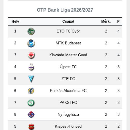
Hely
Csapat
Mérk.
P
1
ETO FC Győr
2
4
2
MTK Budapest
2
4
3
Kisvárda Master Good
2
4
4
Újpest FC
2
3
5
ZTE FC
2
3
6
Puskás Akadémia FC
2
3
7
PAKSI FC
2
3
8
Nyíregyháza
2
3
9
Kispest-Honvéd
2
2
10
Vasas
2
2