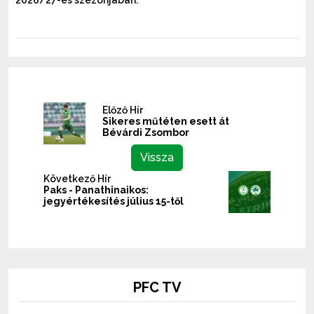
Előző Hír
Sikeres műtéten esett át
Bévárdi Zsombor
Vissza
Következő Hír
Paks - Panathinaikos:
jegyértékesítés július 15-től
PFC TV