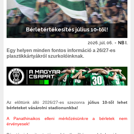
Bérletértékesítés július 10-től!
2026. júl. 06.
-
NB I.
Egy helyen minden fontos információ a 26/27-es
plasztikkártyákról szurkolóinknak.
Az előttünk álló 2026/27-es szezonra
július 10-től lehet
bérleteket vásárolni stadionunkba!
A Panathinaikos elleni mérkőzésünkre a bérletek nem
érvényesek!