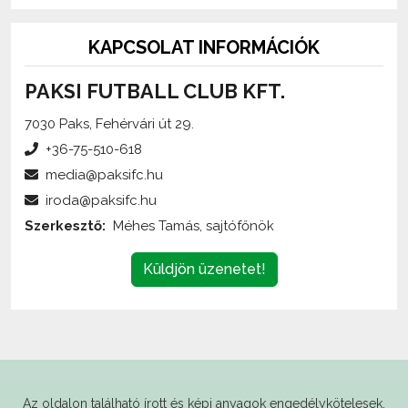
KAPCSOLAT INFORMÁCIÓK
PAKSI FUTBALL CLUB KFT.
7030 Paks, Fehérvári út 29.
+36-75-510-618
media@paksifc.hu
iroda@paksifc.hu
Szerkesztő:
Méhes Tamás, sajtófőnök
Küldjön üzenetet!
Az oldalon található írott és képi anyagok
engedélykötelesek
,
és csak a forrás megjelölésével,
internetes felhasználás esetén élő hivatkozás elhelyezésével