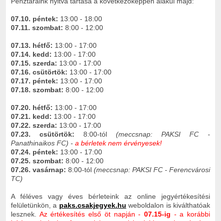
Pénztáraink nyitva tartása a következőképpen alakul majd:
07.10. péntek:
13:00 - 18:00
07.11. szombat:
8:00 - 12:00
07.13. hétfő:
13:00 - 17:00
07.14. kedd:
13:00 - 17:00
07.15. szerda:
13:00 - 17:00
07.16. csütörtök:
13:00 - 17:00
07.17. péntek:
13:00 - 17:00
07.18. szombat:
8:00 - 12:00
07.20. hétfő:
13:00 - 17:00
07.21. kedd:
13:00 - 17:00
07.22. szerda:
13:00 - 17:00
07.23. csütörtök:
8:00-tól
(meccsnap: PAKSI FC -
Panathinaikos FC) -
a bérletek nem érvényesek!
07.24. péntek:
13:00 - 17:00
07.25. szombat:
8:00 - 12:00
07.26. vasárnap:
8:00-tól
(meccsnap: PAKSI FC - Ferencvárosi
TC)
A féléves vagy éves bérleteink az online jegyértékesítési
felületünkön, a
paks.csakjegyek.hu
weboldalon is kiválthatóak
lesznek.
Az értékesítés első öt napján -
07.15-ig
- a korábbi