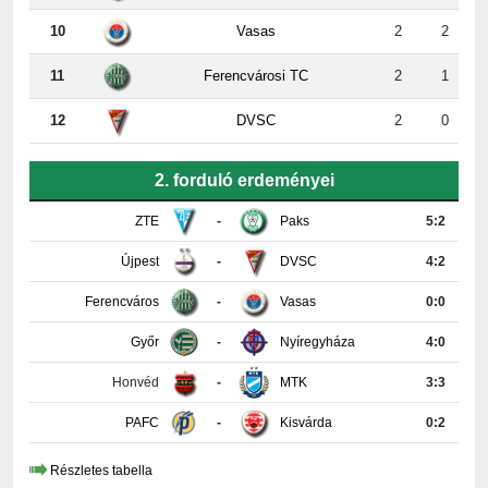
11
Ferencvárosi TC
2
1
12
DVSC
2
0
2. forduló erdeményei
ZTE
-
Paks
5:2
Újpest
-
DVSC
4:2
Ferencváros
-
Vasas
0:0
Győr
-
Nyíregyháza
4:0
Honvéd
-
MTK
3:3
PAFC
-
Kisvárda
0:2
Részletes tabella