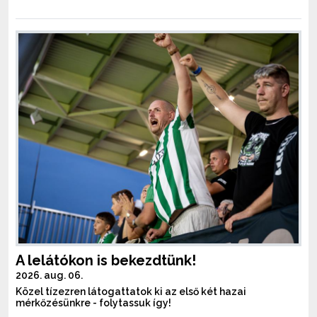
A lelátókon is bekezdtünk!
2026. aug. 06.
Közel tízezren látogattatok ki az első két hazai
mérkőzésünkre - folytassuk így!