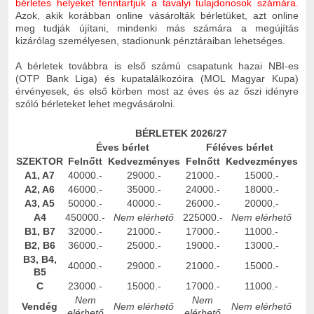
bérletes helyeket fenntartjuk a tavalyi tulajdonosok számára.
Azok, akik korábban online vásárolták bérletüket, azt online
meg tudják újítani, mindenki más számára a megújítás
kizárólag személyesen, stadionunk pénztáraiban lehetséges.
A bérletek továbbra is első számú csapatunk hazai NBI-es
(OTP Bank Liga) és kupatalálkozóira (MOL Magyar Kupa)
érvényesek, és első körben most az éves és az őszi idényre
szóló bérleteket lehet megvásárolni.
BÉRLETEK 2026/27
Éves bérlet
Féléves bérlet
SZEKTOR
Felnőtt
Kedvezményes
Felnőtt
Kedvezményes
A1, A7
40000.-
29000.-
21000.-
15000.-
A2, A6
46000.-
35000.-
24000.-
18000.-
A3, A5
50000.-
40000.-
26000.-
20000.-
A4
450000.-
Nem elérhető
225000.-
Nem elérhető
B1, B7
32000.-
21000.-
17000.-
11000.-
B2, B6
36000.-
25000.-
19000.-
13000.-
B3, B4,
40000.-
29000.-
21000.-
15000.-
B5
C
23000.-
15000.-
17000.-
11000.-
Nem
Nem
Vendég
Nem elérhető
Nem elérhető
elérhető
elérhető