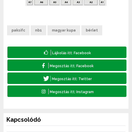
paksifc
nb1
magyar kupa
bérlet
Kapcsolódó