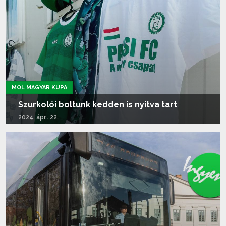
MOL MAGYAR KUPA
Szurkolói boltunk kedden is nyitva tart
2024. ápr.. 22.
Tovább olvasom...