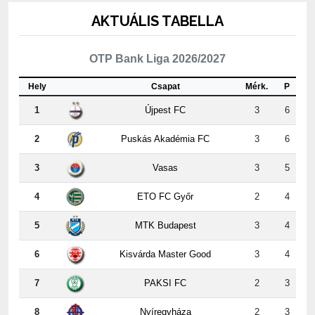
OTP Bank Liga 2026/2027
Hely
Csapat
Mérk.
P
1
Újpest FC
3
6
2
Puskás Akadémia FC
3
6
3
Vasas
3
5
4
ETO FC Győr
2
4
5
MTK Budapest
3
4
6
Kisvárda Master Good
3
4
7
PAKSI FC
2
3
8
Nyíregyháza
2
3
9
ZTE FC
3
3