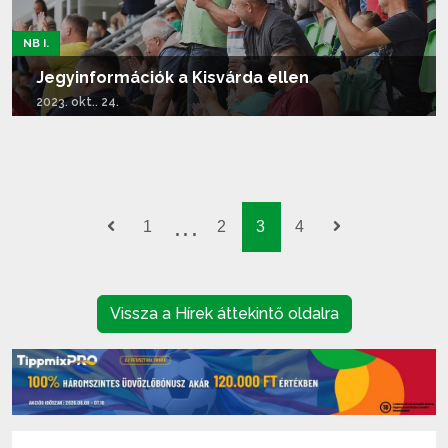
NB I.
Jegyinformációk a Kisvárda ellen
2023. okt.. 24.
Tovább olvasom...
1
2
3
4
Vissza a Hírek áttekintő oldalra