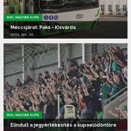
MOL MAGYAR KUPA
Meccsjárat: Paks - Kisvárda
2024. ápr.. 22.
Tovább olvasom...
MOL MAGYAR KUPA
Elindult a jegyértékesítés a kupaelődöntőre