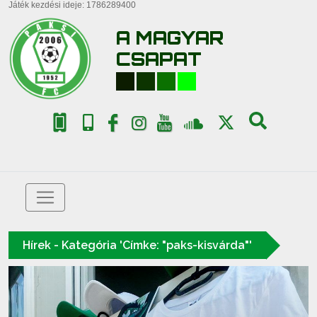
Játék kezdési ideje: 1786289400
A MAGYAR
CSAPAT
Hírek - Kategória 'Címke: "paks-kisvárda"'