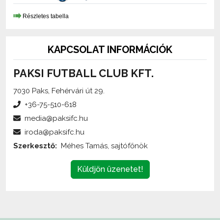
KAPCSOLAT INFORMÁCIÓK
PAKSI FUTBALL CLUB KFT.
7030 Paks, Fehérvári út 29.
+36-75-510-618
media@paksifc.hu
iroda@paksifc.hu
Szerkesztő:
Méhes Tamás, sajtófőnök
Küldjön üzenetet!