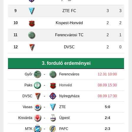
10
Kispest-Honvéd
2
2
11
Ferencvárosi TC
2
1
12
DVSC
2
0
3. forduló erdeményei
Győr
-
Ferencváros
12.31 10:00
Paks
-
Honvéd
08.09 15:30
DVSC
-
Nyíregyháza
08.09 17:30
Vasas
-
ZTE
5:0
Kisvárda
-
Újpest
2:4
MTK
-
PAFC
2:3
Részletes tabella