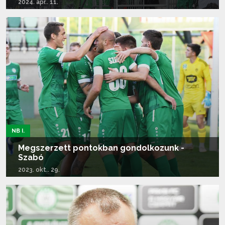
2024. ápr.. 11.
Tovább olvasom...
NB I.
Megszerzett pontokban gondolkozunk -
Szabó
2023. okt.. 29.
Tovább olvasom...