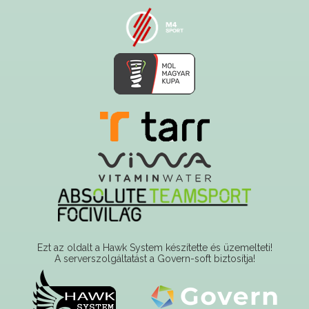
Ezt az oldalt a Hawk System készítette és üzemelteti!
A serverszolgáltatást a Govern-soft biztosítja!