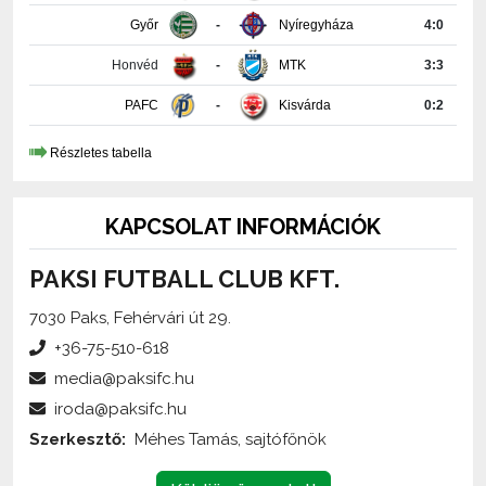
Honvéd
-
MTK
3:3
PAFC
-
Kisvárda
0:2
Részletes tabella
KAPCSOLAT INFORMÁCIÓK
PAKSI FUTBALL CLUB KFT.
7030 Paks, Fehérvári út 29.
+36-75-510-618
media@paksifc.hu
iroda@paksifc.hu
Szerkesztő:
Méhes Tamás, sajtófőnök
Küldjön üzenetet!