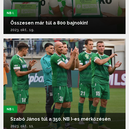
NB I.
Összesen már túl a 800 bajnokin!
2023. okt.. 19.
Tovább olvasom...
NB I.
Szabó János túl a 350. NB I-es mérkőzésén
2023. okt.. 11.