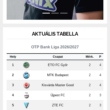
AKTUÁLIS TABELLA
OTP Bank Liga 2026/2027
Hely
Csapat
Mérk.
P
1
ETO FC Győr
2
4
2
MTK Budapest
2
4
3
Kisvárda Master Good
2
4
4
Újpest FC
2
3
5
ZTE FC
2
3
6
Puskás Akadémia FC
2
3