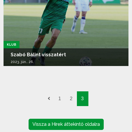
KLUB
Szabó Bálint visszatért
2023. jún.. 26.
Tovább olvasom...
1
2
3
Vissza a Hírek áttekintő oldalra