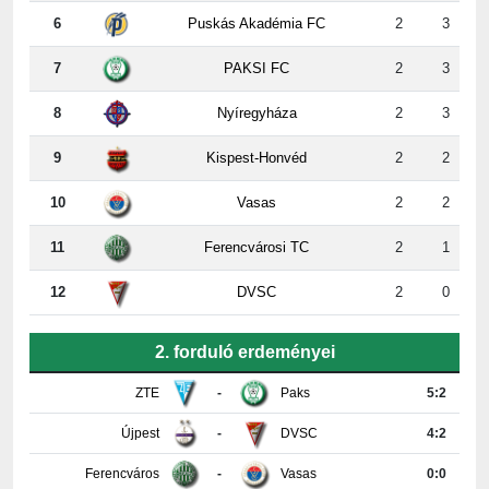
7
PAKSI FC
2
3
8
Nyíregyháza
2
3
9
Kispest-Honvéd
2
2
10
Vasas
2
2
11
Ferencvárosi TC
2
1
12
DVSC
2
0
2. forduló erdeményei
ZTE
-
Paks
5:2
Újpest
-
DVSC
4:2
Ferencváros
-
Vasas
0:0
Győr
-
Nyíregyháza
4:0