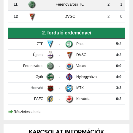
12
DVSC
2
0
2. forduló erdeményei
ZTE
-
Paks
5:2
Újpest
-
DVSC
4:2
Ferencváros
-
Vasas
0:0
Győr
-
Nyíregyháza
4:0
Honvéd
-
MTK
3:3
PAFC
-
Kisvárda
0:2
Részletes tabella
KAPCSOLAT INFORMÁCIÓK