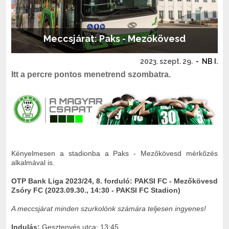
Meccsjárat: Paks - Mezőkövesd
2023. szept. 29.
-
NB I.
Itt a percre pontos menetrend szombatra.
Kényelmesen a stadionba a Paks - Mezőkövesd mérkőzés
alkalmával is.
OTP Bank Liga 2023/24, 8. forduló: PAKSI FC - Mezőkövesd
Zsóry FC (2023.09.30., 14:30 - PAKSI FC Stadion)
A meccsjárat minden szurkolónk számára teljesen ingyenes!
Indulás:
Gesztenyés utca: 13:45