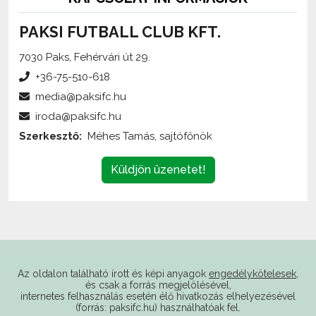
PAKSI FUTBALL CLUB KFT.
7030 Paks, Fehérvári út 29.
+36-75-510-618
media@paksifc.hu
iroda@paksifc.hu
Szerkesztő:
Méhes Tamás, sajtófőnök
Küldjön üzenetet!
Az oldalon található írott és képi anyagok
engedélykötelesek
,
és csak a forrás megjelölésével,
internetes felhasználás esetén élő hivatkozás elhelyezésével
(forrás: paksifc.hu) használhatóak fel.
Támogatóink