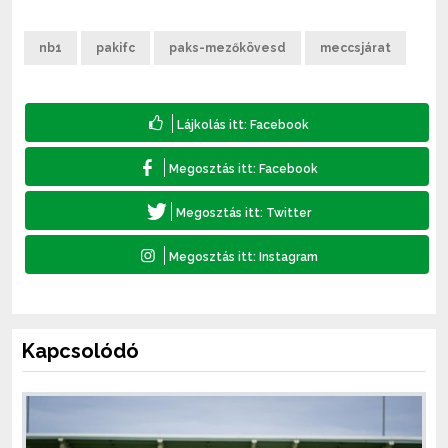
nb1
pakifc
paks-mezőkövesd
meccsjárat
Kapcsolódó