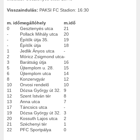
Visszaindulás:
PAKSI FC Stadion: 16:30
m. idő
megállóhely
m.idő
0
Gesztenyés utca
21
-
Pollack Mihály utca
20
-
Építők útja 35.
19
-
Építők útja
18
1
Jedlik Ányos utca
-
2
Móricz Zsigmond utca
-
3
Barátság útja
16
5
Újtemplom u. 28.
15
6
Újtemplom utca
14
8
Konzervgyár
12
10
Orvosi rendelő
10
11
Dózsa Győrgy út 32.
9
12
Szent István tér
8
13
Anna utca
7
17
Táncsics utca
-
19
Dózsa György út 32.
3
20
Kossuth Lajos utca
2
21
Széchenyi tér
1
22
PFC Sportpálya
0