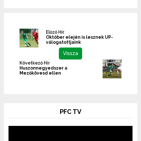
Előző Hír
Október elején is lesznek UP-
válogatottjaink
Vissza
Következő Hír
Huszonnegyedszer a
Mezőkövesd ellen
PFC TV