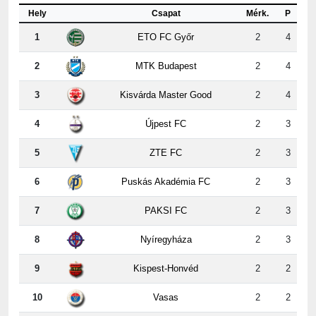
1
ETO FC Győr
2
4
2
MTK Budapest
2
4
3
Kisvárda Master Good
2
4
4
Újpest FC
2
3
5
ZTE FC
2
3
6
Puskás Akadémia FC
2
3
7
PAKSI FC
2
3
8
Nyíregyháza
2
3
9
Kispest-Honvéd
2
2
10
Vasas
2
2
11
Ferencvárosi TC
2
1