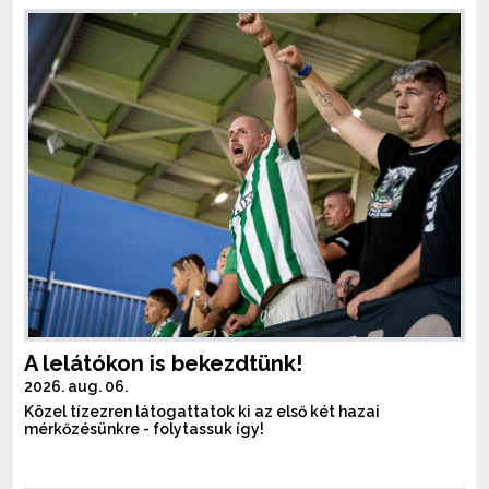
A lelátókon is bekezdtünk!
2026. aug. 06.
Közel tízezren látogattatok ki az első két hazai
mérkőzésünkre - folytassuk így!