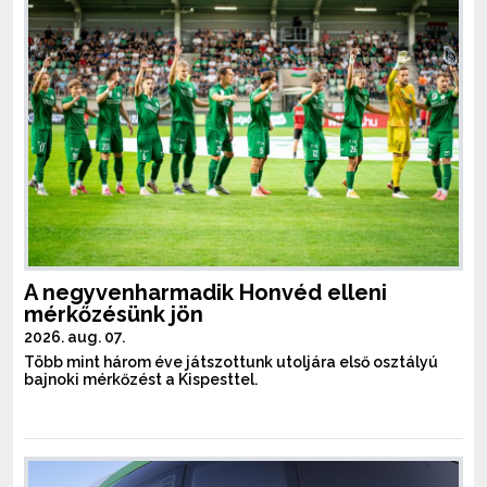
A negyvenharmadik Honvéd elleni
mérkőzésünk jön
2026. aug. 07.
Több mint három éve játszottunk utoljára első osztályú
bajnoki mérkőzést a Kispesttel.