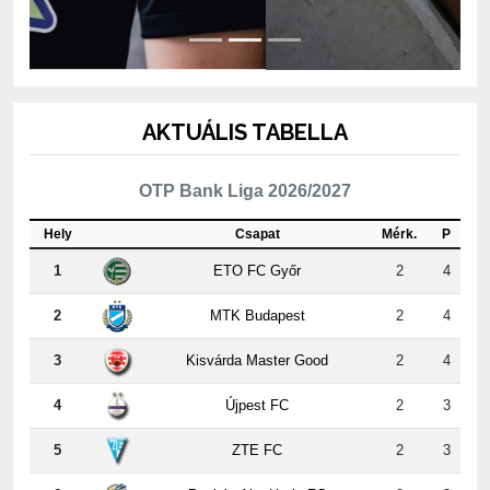
AKTUÁLIS TABELLA
OTP Bank Liga 2026/2027
Hely
Csapat
Mérk.
P
1
ETO FC Győr
2
4
2
MTK Budapest
2
4
3
Kisvárda Master Good
2
4
4
Újpest FC
2
3
5
ZTE FC
2
3
6
Puskás Akadémia FC
2
3