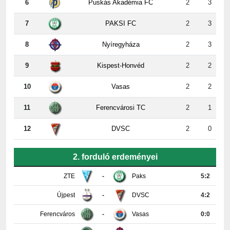
7
PAKSI FC
2
3
8
Nyíregyháza
2
3
9
Kispest-Honvéd
2
2
10
Vasas
2
2
11
Ferencvárosi TC
2
1
12
DVSC
2
0
2. forduló erdeményei
ZTE
-
Paks
5:2
Újpest
-
DVSC
4:2
Ferencváros
-
Vasas
0:0
Győr
-
Nyíregyháza
4:0