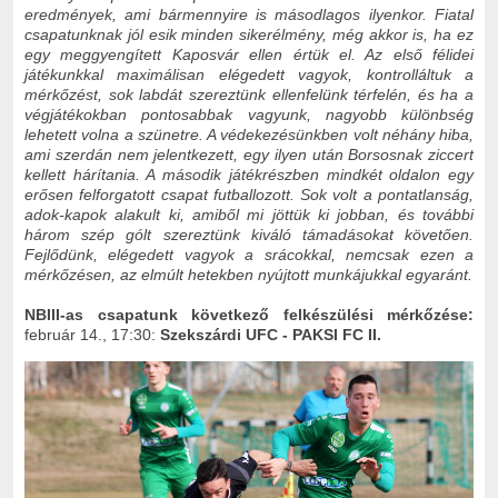
eredmények, ami bármennyire is másodlagos ilyenkor. Fiatal
csapatunknak jól esik minden sikerélmény, még akkor is, ha ez
egy meggyengített Kaposvár ellen értük el. Az első félidei
játékunkkal maximálisan elégedett vagyok, kontrolláltuk a
mérkőzést, sok labdát szereztünk ellenfelünk térfelén, és ha a
végjátékokban pontosabbak vagyunk, nagyobb különbség
lehetett volna a szünetre. A védekezésünkben volt néhány hiba,
ami szerdán nem jelentkezett, egy ilyen után Borsosnak ziccert
kellett hárítania. A második játékrészben mindkét oldalon egy
erősen felforgatott csapat futballozott. Sok volt a pontatlanság,
adok-kapok alakult ki, amiből mi jöttük ki jobban, és további
három szép gólt szereztünk kiváló támadásokat követően.
Fejlődünk, elégedett vagyok a srácokkal, nemcsak ezen a
mérkőzésen, az elmúlt hetekben nyújtott munkájukkal egyaránt.
NBIII-as csapatunk következő felkészülési mérkőzése:
február 14., 17:30:
Szekszárdi UFC - PAKSI FC II.