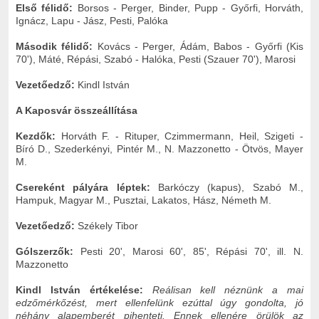
Első félidő:
Borsos - Perger, Binder, Pupp - Győrfi, Horváth,
Ignácz, Lapu - Jász, Pesti, Palóka
Második félidő:
Kovács - Perger, Ádám, Babos - Győrfi (Kis
70'), Máté, Répási, Szabó - Halóka, Pesti (Szauer 70'), Marosi
Vezetőedző:
Kindl István
A Kaposvár összeállítása
Kezdők:
Horváth F. - Rituper, Czimmermann, Heil, Szigeti -
Bíró D., Szederkényi, Pintér M., N. Mazzonetto - Ötvös, Mayer
M.
Csereként pályára léptek:
Barkóczy (kapus), Szabó M.,
Hampuk, Magyar M., Pusztai, Lakatos, Hász, Németh M.
Vezetőedző:
Székely Tibor
Gólszerzők:
Pesti 20', Marosi 60', 85', Répási 70', ill. N.
Mazzonetto
Kindl István értékelése:
Reálisan kell néznünk a mai
edzőmérkőzést, mert ellenfelünk ezúttal úgy gondolta, jó
néhány alapemberét pihenteti. Ennek ellenére örülök az