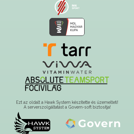
Ezt az oldalt a Hawk System készítette és üzemelteti!
A serverszolgáltatást a Govern-soft biztosítja!