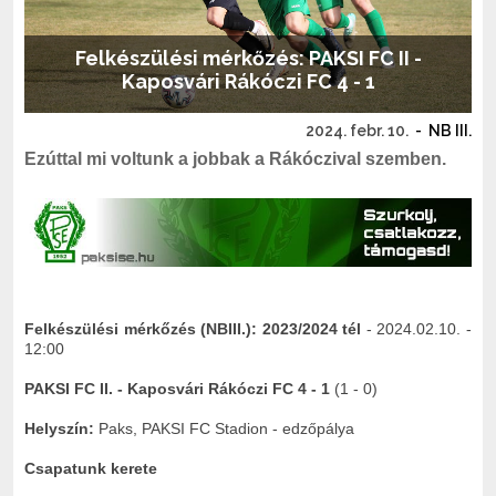
Felkészülési mérkőzés: PAKSI FC II -
Kaposvári Rákóczi FC 4 - 1
2024. febr. 10.
-
NB III.
Ezúttal mi voltunk a jobbak a Rákóczival szemben.
Felkészülési mérkőzés (NBIII.):
2023/2024 tél
- 2024.02.10. -
12:00
PAKSI FC II. - Kaposvári Rákóczi FC 4 - 1
(1 - 0)
Helyszín:
Paks, PAKSI FC Stadion - edzőpálya
Csapatunk kerete