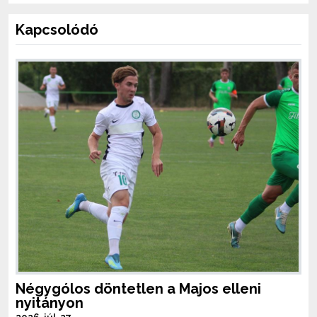
Kapcsolódó
Négygólos döntetlen a Majos elleni
nyitányon