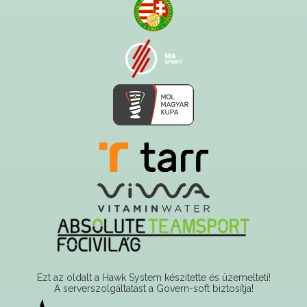
Ezt az oldalt a Hawk System készítette és üzemelteti!
A serverszolgáltatást a Govern-soft biztosítja!