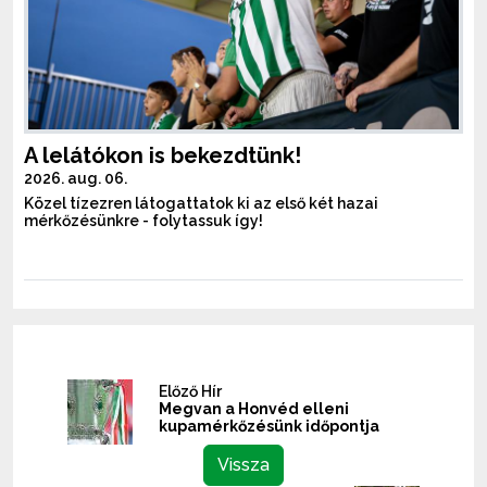
A lelátókon is bekezdtünk!
2026. aug. 06.
Közel tízezren látogattatok ki az első két hazai
mérkőzésünkre - folytassuk így!
Előző Hír
Megvan a Honvéd elleni
kupamérkőzésünk időpontja
Vissza