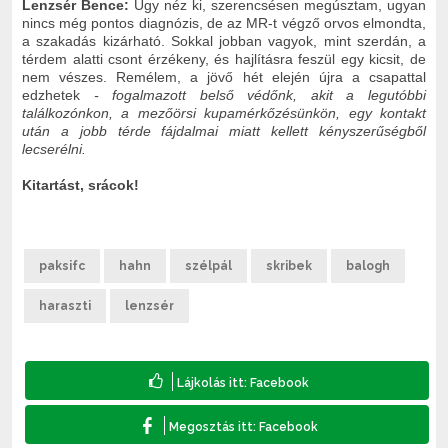
Lenzsér Bence:
Úgy néz ki, szerencsésen megúsztam, ugyan
nincs még pontos diagnózis, de az MR-t végző orvos elmondta,
a szakadás kizárható. Sokkal jobban vagyok, mint szerdán, a
térdem alatti csont érzékeny, és hajlításra feszül egy kicsit, de
nem vészes. Remélem, a jövő hét elején újra a csapattal
edzhetek
- fogalmazott belső védőnk, akit a legutóbbi
találkozónkon, a mezőörsi kupamérkőzésünkön, egy kontakt
után a jobb térde fájdalmai miatt kellett kényszerűségből
lecserélni.
Kitartást, srácok!
paksifc
hahn
szélpál
skribek
balogh
haraszti
lenzsér