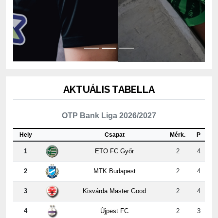
AKTUÁLIS TABELLA
OTP Bank Liga 2026/2027
Hely
Csapat
Mérk.
P
1
ETO FC Győr
2
4
2
MTK Budapest
2
4
3
Kisvárda Master Good
2
4
4
Újpest FC
2
3
5
ZTE FC
2
3