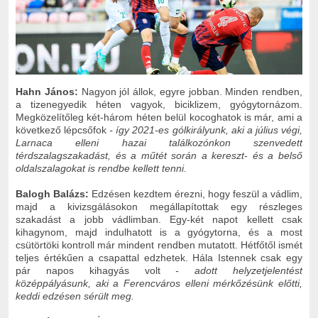
Hahn János:
Nagyon jól állok, egyre jobban. Minden rendben,
a tizenegyedik héten vagyok, biciklizem, gyógytornázom.
Megközelítőleg két-három héten belül kocoghatok is már, ami a
következő lépcsőfok
- így 2021-es gólkirályunk, aki a július végi,
Larnaca elleni hazai találkozónkon szenvedett
térdszalagszakadást, és a műtét során a kereszt- és a belső
oldalszalagokat is rendbe kellett tenni.
Balogh Balázs:
Edzésen kezdtem érezni, hogy feszül a vádlim,
majd a kivizsgálásokon megállapítottak egy részleges
szakadást a jobb vádlimban. Egy-két napot kellett csak
kihagynom, majd indulhatott is a gyógytorna, és a most
csütörtöki kontroll már mindent rendben mutatott. Hétfőtől ismét
teljes értékűen a csapattal edzhetek. Hála Istennek csak egy
pár napos kihagyás volt
- adott helyzetjelentést
középpályásunk, aki a Ferencváros elleni mérkőzésünk előtti,
keddi edzésen sérült meg.