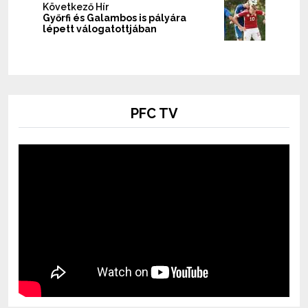
Következő Hír
Győrfi és Galambos is pályára
lépett válogatottjában
PFC TV