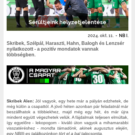
Sérültjeink helyzetjelentése
2024. okt. 11.
-
NB I.
Skribek, Szélpál, Haraszti, Hahn, Balogh és Lenzsér
nyilatkozott - a pozitív mondatok vannak
többségben.
Skribek Alen:
Jól vagyok, egy hete már a pályán edzhetek, de
még külön a csapattól. A jövő héten azonban pár feladatnál már
beszállhatok a többiekhez, majd még egy hét, és már újra
mindent együtt végezhetek velük. A fájdalmak teljesen elmúltak,
így egyelőre - lekopogom - kiváló úton vagyok a mihamarabbi
visszatéréshez
- mondta támadónk, akinek augusztus elején,
egy NBIII-es találkozónkon tört el a bal talpcsontja.