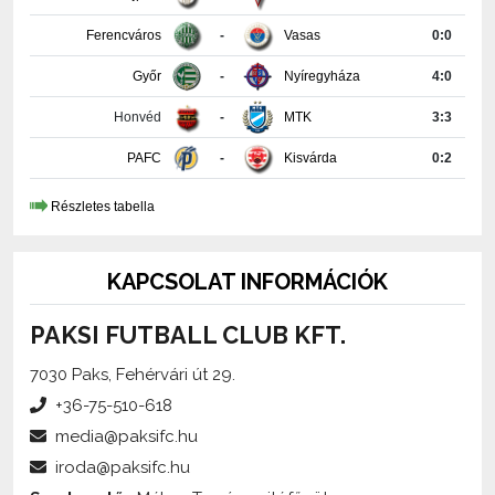
Győr
-
Nyíregyháza
4:0
Honvéd
-
MTK
3:3
PAFC
-
Kisvárda
0:2
Részletes tabella
KAPCSOLAT INFORMÁCIÓK
PAKSI FUTBALL CLUB KFT.
7030 Paks, Fehérvári út 29.
+36-75-510-618
media@paksifc.hu
iroda@paksifc.hu
Szerkesztő:
Méhes Tamás, sajtófőnök