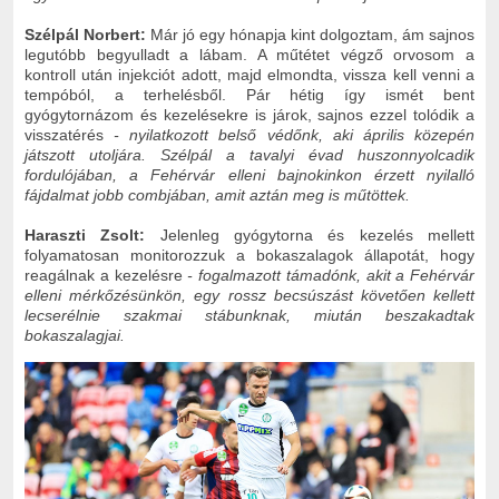
Szélpál Norbert:
Már jó egy hónapja kint dolgoztam, ám sajnos
legutóbb begyulladt a lábam. A műtétet végző orvosom a
kontroll után injekciót adott, majd elmondta, vissza kell venni a
tempóból, a terhelésből. Pár hétig így ismét bent
gyógytornázom és kezelésekre is járok, sajnos ezzel tolódik a
visszatérés
- nyilatkozott belső védőnk, aki április közepén
játszott utoljára. Szélpál a tavalyi évad huszonnyolcadik
fordulójában, a Fehérvár elleni bajnokinkon érzett nyilalló
fájdalmat jobb combjában, amit aztán meg is műtöttek.
Haraszti Zsolt:
Jelenleg gyógytorna és kezelés mellett
folyamatosan monitorozzuk a bokaszalagok állapotát, hogy
reagálnak a kezelésre
- fogalmazott támadónk, akit a Fehérvár
elleni mérkőzésünkön, egy rossz becsúszást követően kellett
lecserélnie szakmai stábunknak, miután beszakadtak
bokaszalagjai.