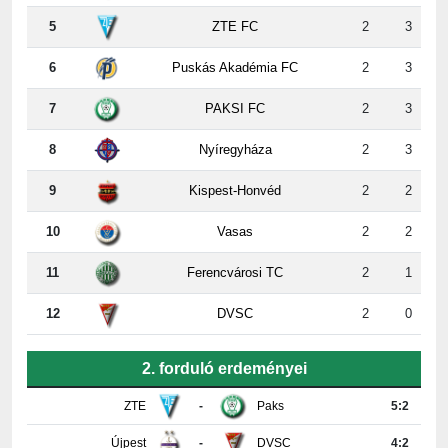
6
Puskás Akadémia FC
2
3
7
PAKSI FC
2
3
8
Nyíregyháza
2
3
9
Kispest-Honvéd
2
2
10
Vasas
2
2
11
Ferencvárosi TC
2
1
12
DVSC
2
0
2. forduló erdeményei
ZTE
-
Paks
5:2
Újpest
-
DVSC
4:2
Ferencváros
-
Vasas
0:0