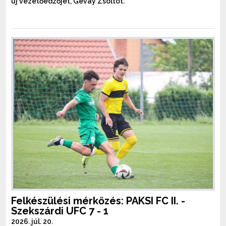
új vezetőedzőjét, Gévay Zsoltot.
Felkészülési mérkőzés: PAKSI FC II. -
Szekszárdi UFC 7 - 1
2026. júl. 20.