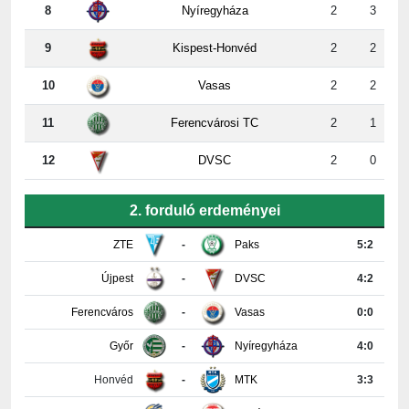
9
Kispest-Honvéd
2
2
10
Vasas
2
2
11
Ferencvárosi TC
2
1
12
DVSC
2
0
2. forduló erdeményei
ZTE
-
Paks
5:2
Újpest
-
DVSC
4:2
Ferencváros
-
Vasas
0:0
Győr
-
Nyíregyháza
4:0
Honvéd
-
MTK
3:3
PAFC
-
Kisvárda
0:2