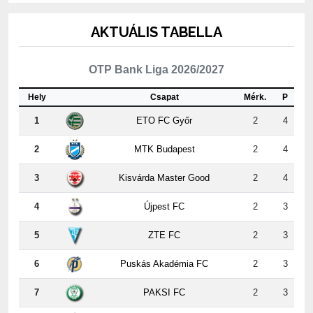
AKTUÁLIS TABELLA
OTP Bank Liga 2026/2027
Hely
Csapat
Mérk.
P
1
ETO FC Győr
2
4
2
MTK Budapest
2
4
3
Kisvárda Master Good
2
4
4
Újpest FC
2
3
5
ZTE FC
2
3
6
Puskás Akadémia FC
2
3
7
PAKSI FC
2
3
8
Nyíregyháza
2
3