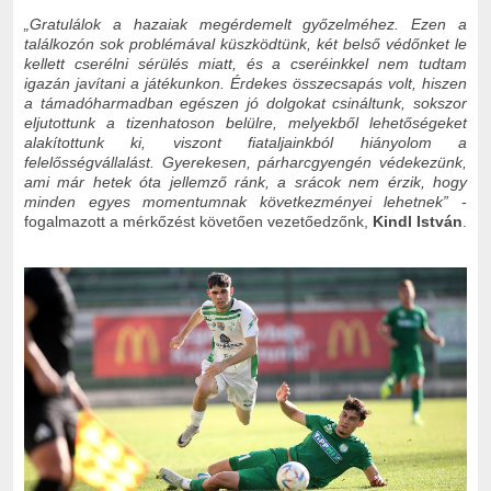
„Gratulálok a hazaiak megérdemelt győzelméhez. Ezen a
találkozón sok problémával küszködtünk, két belső védőnket le
kellett cserélni sérülés miatt, és a cseréinkkel nem tudtam
igazán javítani a játékunkon. Érdekes összecsapás volt, hiszen
a támadóharmadban egészen jó dolgokat csináltunk, sokszor
eljutottunk a tizenhatoson belülre, melyekből lehetőségeket
alakítottunk ki, viszont fiataljainkból hiányolom a
felelősségvállalást. Gyerekesen, párharcgyengén védekezünk,
ami már hetek óta jellemző ránk, a srácok nem érzik, hogy
minden egyes momentumnak következményei lehetnek”
-
fogalmazott a mérkőzést követően vezetőedzőnk,
Kindl István
.