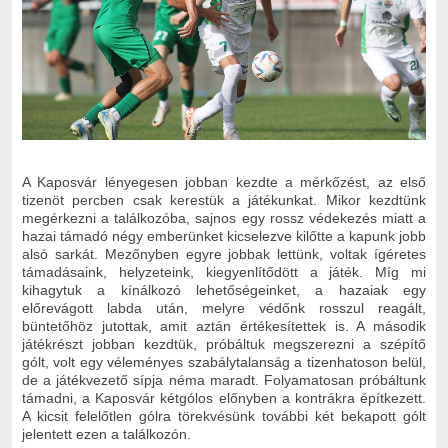
A Kaposvár lényegesen jobban kezdte a mérkőzést, az első
tizenöt percben csak kerestük a játékunkat. Mikor kezdtünk
megérkezni a találkozóba, sajnos egy rossz védekezés miatt a
hazai támadó négy emberünket kicselezve kilőtte a kapunk jobb
alsó sarkát. Mezőnyben egyre jobbak lettünk, voltak ígéretes
támadásaink, helyzeteink, kiegyenlítődött a játék. Míg mi
kihagytuk a kínálkozó lehetőségeinket, a hazaiak egy
előrevágott labda után, melyre védőnk rosszul reagált,
büntetőhöz jutottak, amit aztán értékesítettek is. A második
játékrészt jobban kezdtük, próbáltuk megszerezni a szépítő
gólt, volt egy véleményes szabálytalanság a tizenhatoson belül,
de a játékvezető sípja néma maradt. Folyamatosan próbáltunk
támadni, a Kaposvár kétgólos előnyben a kontrákra építkezett.
A kicsit felelőtlen gólra törekvésünk további két bekapott gólt
jelentett ezen a találkozón.