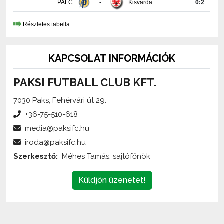
Részletes tabella
KAPCSOLAT INFORMÁCIÓK
PAKSI FUTBALL CLUB KFT.
7030 Paks, Fehérvári út 29.
+36-75-510-618
media@paksifc.hu
iroda@paksifc.hu
Szerkesztő:
Méhes Tamás, sajtófőnök
Küldjön üzenetet!