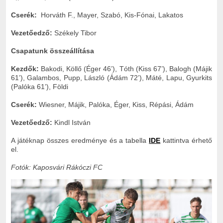
Cserék:
Horváth F., Mayer, Szabó, Kis-Fónai, Lakatos
Vezetőedző:
Székely Tibor
Csapatunk összeállítása
Kezdők:
Bakodi, Köllő (Éger 46’), Tóth (Kiss 67’), Balogh (Májik
61’), Galambos, Pupp, László (Ádám 72’), Máté, Lapu, Gyurkits
(Palóka 61’), Földi
Cserék:
Wiesner, Májik, Palóka, Éger, Kiss, Répási, Ádám
Vezetőedző:
Kindl István
A játéknap összes eredménye és a tabella
IDE
kattintva érhető
el.
Fotók: Kaposvári Rákóczi FC