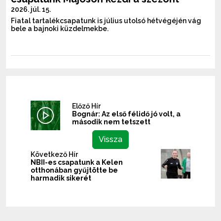
2026. júl. 15.
Fiatal tartalékcsapatunk is július utolsó hétvégéjén vág
bele a bajnoki küzdelmekbe.
Előző Hír
Bognár: Az első félidő jó volt, a
második nem tetszett
Vissza
Következő Hír
NBII-es csapatunk a Kelen
otthonában gyűjtötte be
harmadik sikerét