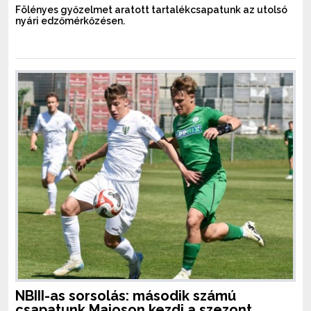
Fölényes győzelmet aratott tartalékcsapatunk az utolsó
nyári edzőmérkőzésen.
NBIII-as sorsolás: második számú
csapatunk Majoson kezdi a szezont