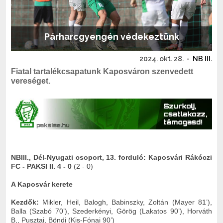
Párharcgyengén védekeztünk
2024. okt. 28.
-
NB III.
Fiatal tartalékcsapatunk Kaposváron szenvedett
vereséget.
NBIII., Dél-Nyugati csoport, 13. forduló: Kaposvári Rákóczi
FC - PAKSI II. 4 - 0
(2 - 0)
A Kaposvár kerete
Kezdők:
Mikler, Heil, Balogh, Babinszky, Zoltán (Mayer 81’),
Balla (Szabó 70’), Szederkényi, Görög (Lakatos 90’), Horváth
B,, Pusztai, Böndi (Kis-Fónai 90’)