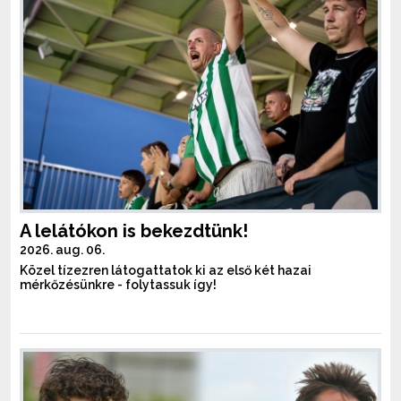
A lelátókon is bekezdtünk!
2026. aug. 06.
Közel tízezren látogattatok ki az első két hazai
mérkőzésünkre - folytassuk így!