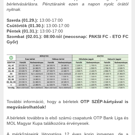
bérletvásárlásra. Pénztáraink ezen a napon nyolc órától
nyitnak.
Szerda (01.29.):
13:00-17:00
Csütörtök (01.30.):
13:00-17:00
Péntek (01.31.):
13:00-17:00
Szombat (02.01.):
08:00-tól (meccsnap: PAKSI FC - ETO FC
Győr)
További információ, hogy a bérletek
OTP SZÉP-kártyával is
megvásárolhatóak!
A bérletek továbbra is első számú csapatunk OTP Bank Liga és
MOL Magyar Kupa találkozóira érvényesek.
A mérkőzéseink látogatása 12 éves korig ingyenes, de a