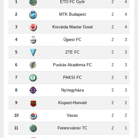
2
MTK Budapest
2
4
3
Kisvárda Master Good
2
4
4
Újpest FC
2
3
5
ZTE FC
2
3
6
Puskás Akadémia FC
2
3
7
PAKSI FC
2
3
8
Nyíregyháza
2
3
9
Kispest-Honvéd
2
2
10
Vasas
2
2
11
Ferencvárosi TC
2
1
12
DVSC
2
0