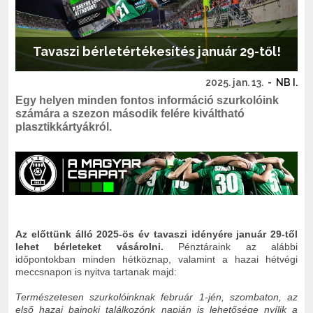
Tavaszi bérletértékesítés január 29-től!
2025. jan. 13.
-
NB I.
Egy helyen minden fontos információ szurkolóink
számára a szezon második felére kiváltható
plasztikkártyákról.
Az előttünk álló 2025-ös év tavaszi idényére január 29-től
lehet bérleteket vásárolni.
Pénztáraink az alábbi
időpontokban minden hétköznap, valamint a hazai hétvégi
meccsnapon is nyitva tartanak majd:
Természetesen szurkolóinknak február 1-jén, szombaton, az
első hazai bajnoki találkozónk napján is lehetősége nyílik a