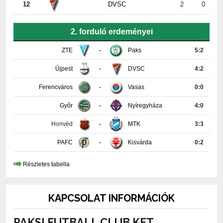
2. forduló erdeményei
ZTE
-
Paks
5:2
Újpest
-
DVSC
4:2
Ferencváros
-
Vasas
0:0
Győr
-
Nyíregyháza
4:0
Honvéd
-
MTK
3:3
PAFC
-
Kisvárda
0:2
Részletes tabella
KAPCSOLAT INFORMÁCIÓK
PAKSI FUTBALL CLUB KFT.
7030 Paks, Fehérvári út 29.