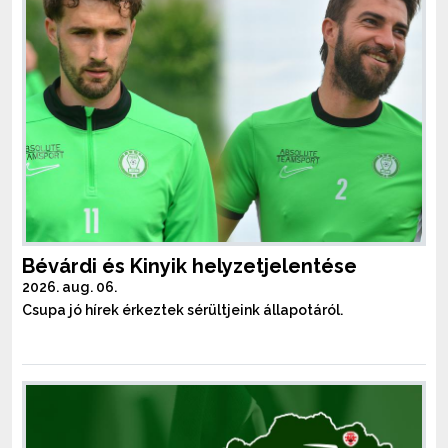
Bévárdi és Kinyik helyzetjelentése
2026. aug. 06.
Csupa jó hírek érkeztek sérültjeink állapotáról.