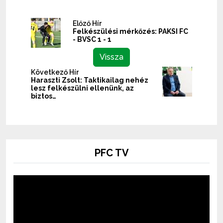
Előző Hír
Felkészülési mérkőzés: PAKSI FC
- BVSC 1 - 1
Vissza
Következő Hír
Haraszti Zsolt: Taktikailag nehéz
lesz felkészülni ellenünk, az
biztos…
PFC TV