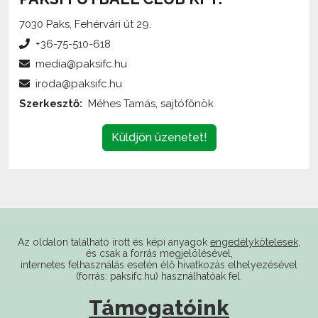
+36-75-510-618
media@paksifc.hu
iroda@paksifc.hu
Szerkesztő:
Méhes Tamás, sajtófőnök
Küldjön üzenetet!
Az oldalon található írott és képi anyagok
engedélykötelesek
,
és csak a forrás megjelölésével,
internetes felhasználás esetén élő hivatkozás elhelyezésével
(forrás: paksifc.hu) használhatóak fel.
Támogatóink