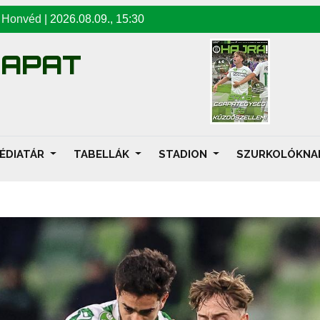
-
Honvéd
|
2026.08.09
.,
15:30
SAPAT
ÉDIATÁR
TABELLÁK
STADION
SZURKOLÓKN