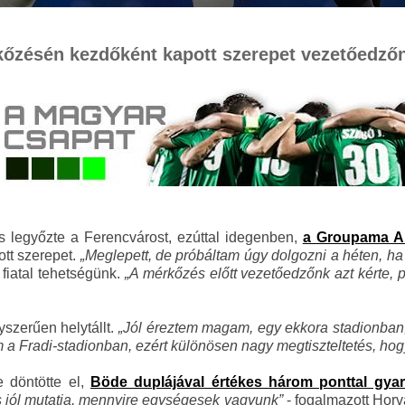
rkőzésén kezdőként kapott szerepet vezetőedz
 legyőzte a Ferencvárost, ezúttal idegenben,
a Groupama Ar
tt szerepet.
„Meglepett, de próbáltam úgy dolgozni a héten, h
 fiatal tehetségünk.
„A mérkőzés előtt vezetőedzőnk azt kérte,
yszerűen helytállt.
„Jól éreztem magam, egy ekkora stadionban, 
m a Fradi-stadionban, ezért különösen nagy megtiszteltetés, hog
e döntötte el,
Böde duplájával értékes három ponttal gya
s jól mutatja, mennyire egységesek vagyunk”
- fogalmazott Horvá