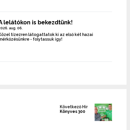
A lelátókon is bekezdtünk!
2026. aug. 06.
Közel tízezren látogattatok ki az első két hazai
mérkőzésünkre - folytassuk így!
Következő Hír
Könyves 300