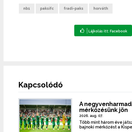
nb1
paksifc
fradi-paks
horváth
Kapcsolódó
A negyvenharmadi
mérkőzésünk jön
2026. aug. 07.
Több mint három éve játsz
bajnoki mérkőzést a Kispe