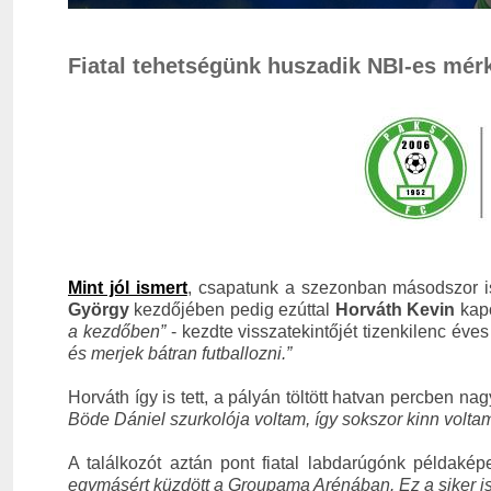
Fiatal tehetségünk huszadik NBI-es mé
Mint jól ismert
, csapatunk a szezonban másodszor is
György
kezdőjében pedig ezúttal
Horváth Kevin
kapo
a kezdőben”
- kezdte visszatekintőjét tizenkilenc éves
és merjek bátran futballozni.”
Horváth így is tett, a pályán töltött hatvan percben nag
Böde Dániel szurkolója voltam, így sokszor kinn volta
A találkozót aztán pont fiatal labdarúgónk példakép
egymásért küzdött a Groupama Arénában. Ez a siker i