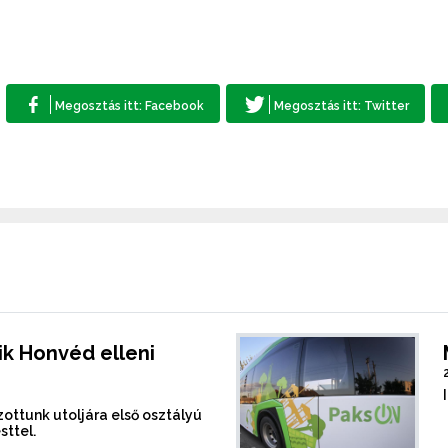
k Honvéd elleni
ottunk utoljára első osztályú
sttel.