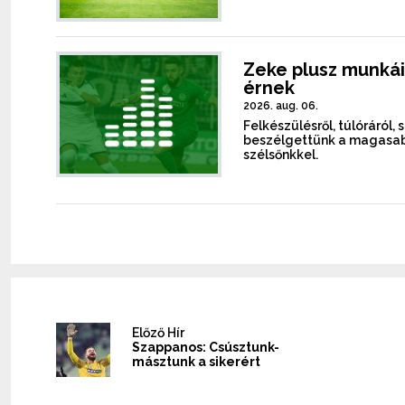
Zeke plusz munkái
érnek
2026. aug. 06.
Felkészülésről, túlóráról, 
beszélgettünk a magasab
szélsőnkkel.
Előző Hír
Szappanos: Csúsztunk-
másztunk a sikerért