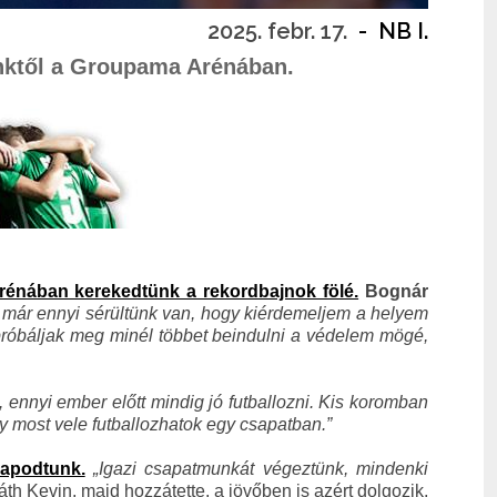
2025. febr. 17.
-
NB I.
őnktől a Groupama Arénában.
énában kerekedtünk a rekordbajnok fölé.
Bognár
a már ennyi sérültünk van, hogy kiérdemeljem a helyem
 próbáljak meg minél többet beindulni a védelem mögé,
ennyi ember előtt mindig jó futballozni. Kis koromban
y most vele futballozhatok egy csapatban.”
rapodtunk.
„Igazi csapatmunkát végeztünk, mindenki
th Kevin, majd hozzátette, a jövőben is azért dolgozik,