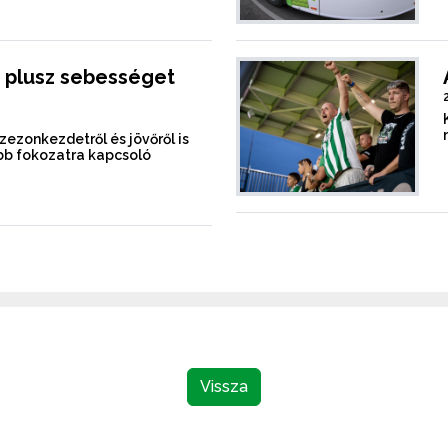
 plusz sebességet
szezonkezdetről és jövőről is
b fokozatra kapcsoló
Vissza