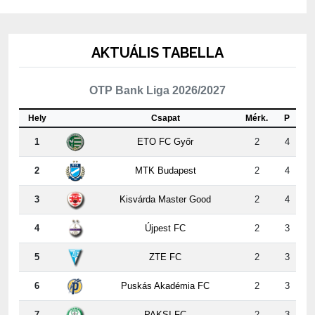
AKTUÁLIS TABELLA
OTP Bank Liga 2026/2027
Hely
Csapat
Mérk.
P
1
ETO FC Győr
2
4
2
MTK Budapest
2
4
3
Kisvárda Master Good
2
4
4
Újpest FC
2
3
5
ZTE FC
2
3
6
Puskás Akadémia FC
2
3
7
PAKSI FC
2
3