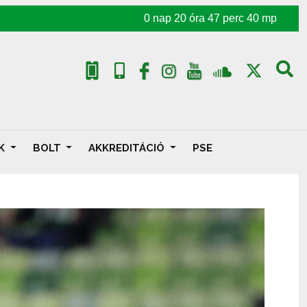
0
nap
20
óra
47
perc
38
mp
AK
BOLT
AKKREDITÁCIÓ
PSE