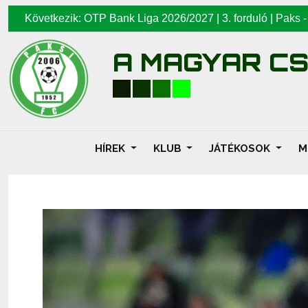
Következik: OTP Bank Liga 2026/2027 | 3. forduló |
Paks
A MAGYAR C
HÍREK
KLUB
JÁTÉKOSOK
M