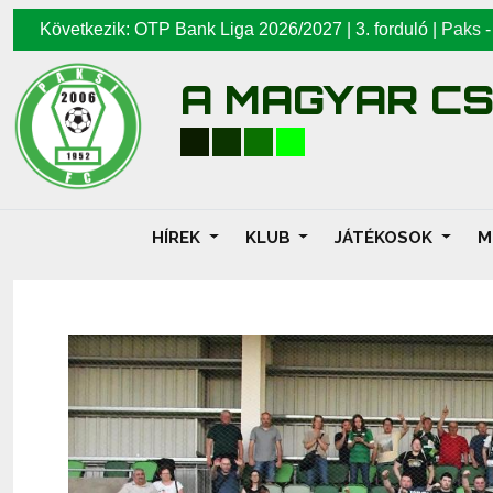
Következik: OTP Bank Liga 2026/2027 | 3. forduló |
Paks
A MAGYAR C
HÍREK
KLUB
JÁTÉKOSOK
M