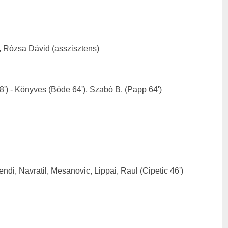
), Rózsa Dávid (asszisztens)
8') - Könyves (Böde 64'), Szabó B. (Papp 64')
endi, Navratil, Mesanovic, Lippai, Raul (Cipetic 46')