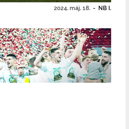
2024. máj. 18.
-
NB I.