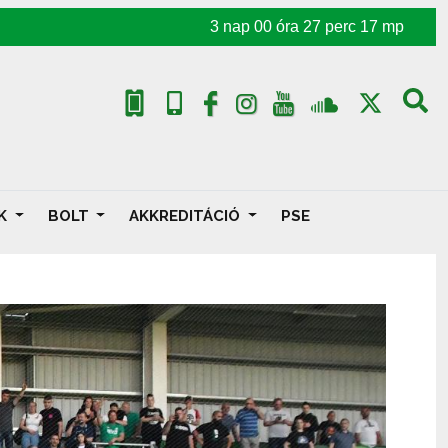
3
nap
00
óra
27
perc
15
mp
AK
BOLT
AKKREDITÁCIÓ
PSE