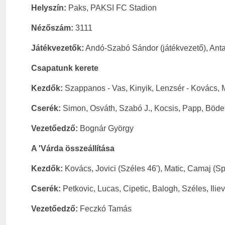
Helyszín:
Paks, PAKSI FC Stadion
Nézőszám:
3111
Játékvezetők:
Andó-Szabó Sándor
(játékvezető), Ant
Csapatunk kerete
Kezdők:
Szappanos - Vas, Kinyik, Lenzsér - Kovács, M
Cserék:
Simon, Osváth, Szabó J., Kocsis, Papp, Böde,
Vezetőedző:
Bognár György
A 'Várda összeállítása
Kezdők:
Kovács, Jovici (Széles 46'), Matic, Camaj (Spa
Cserék:
Petkovic, Lucas, Cipetic, Balogh, Széles, Ilie
Vezetőedző:
Feczkó Tamás