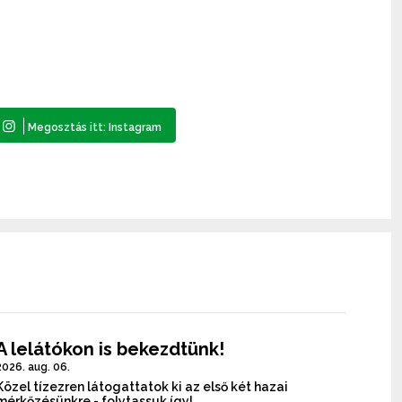
A lelátókon is bekezdtünk!
2026. aug. 06.
Közel tízezren látogattatok ki az első két hazai
mérkőzésünkre - folytassuk így!