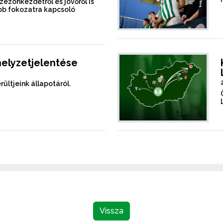
szezonkezdetről és jövőről is
b fokozatra kapcsoló
helyzetjelentése
rültjeink állapotáról.
Vissza