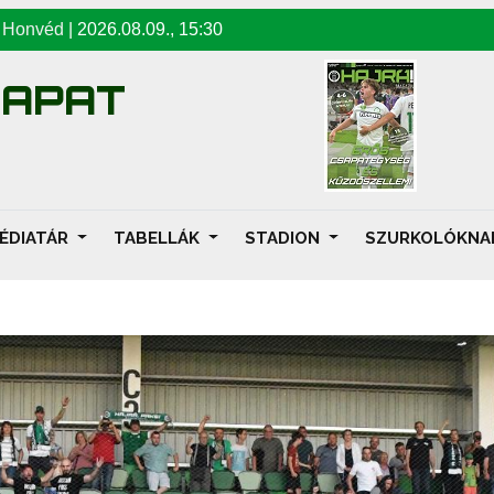
-
Honvéd
|
2026.08.09
.,
15:30
SAPAT
ÉDIATÁR
TABELLÁK
STADION
SZURKOLÓKN