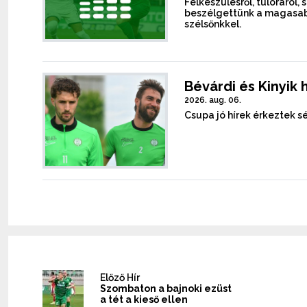
Felkészülésről, túlóráról, 
beszélgettünk a magasab
szélsőnkkel.
Bévárdi és Kinyik 
2026. aug. 06.
Csupa jó hírek érkeztek sé
Előző Hír
Szombaton a bajnoki ezüst
a tét a kieső ellen