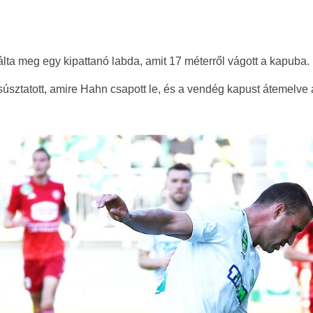
álta meg egy kipattanó labda, amit 17 méterről vágott a kapuba.
úsztatott, amire Hahn csapott le, és a vendég kapust átemelve 