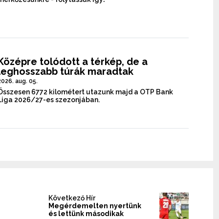
Középre tolódott a térkép, de a
leghosszabb túrák maradtak
2026. aug. 05.
Összesen 6772 kilométert utazunk majd a OTP Bank
Liga 2026/27-es szezonjában.
Következő Hír
Megérdemelten nyertünk
és lettünk másodikak