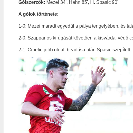
Gólszerzők:
Mezei 34', Hahn 85', ill. Spasic 90'
A gólok története:
1-0: Mezei maradt egyedül a pálya tengelyében, és tal
2-0: Szappanos kirúgását követően a kisvárdai védő cs
2-1: Cipetic jobb oldali beadása után Spasic szépített.