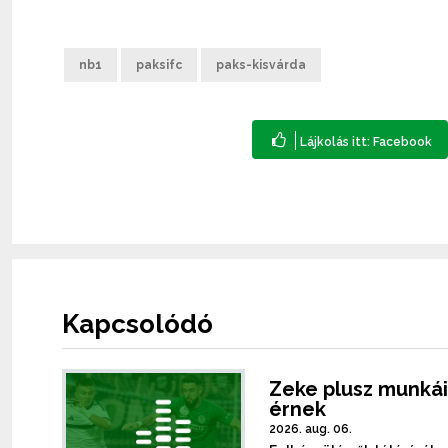
nb1
paksifc
paks-kisvárda
Kapcsolódó
Zeke plusz munkái
érnek
2026. aug. 06.