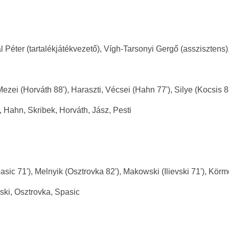
al Péter (tartalékjátékvezető), Vígh-Tarsonyi Gergő (asszisztens
ezei (Horváth 88'), Haraszti, Vécsei (Hahn 77'), Silye (Kocsis 8
 Hahn, Skribek, Horváth, Jász, Pesti
sic 71'), Melnyik (Osztrovka 82'), Makowski (Ilievski 71'), Körm
vski, Osztrovka, Spasic