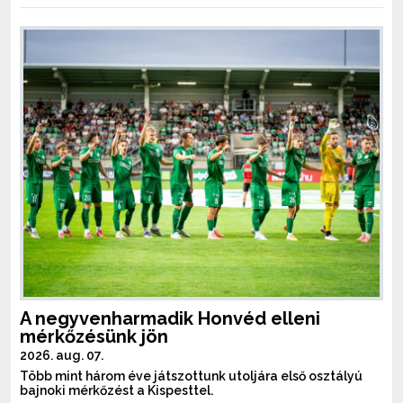
A negyvenharmadik Honvéd elleni
mérkőzésünk jön
2026. aug. 07.
Több mint három éve játszottunk utoljára első osztályú
bajnoki mérkőzést a Kispesttel.