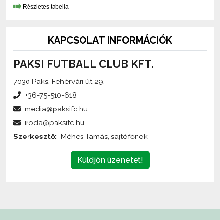
KAPCSOLAT INFORMÁCIÓK
PAKSI FUTBALL CLUB KFT.
7030 Paks, Fehérvári út 29.
+36-75-510-618
media@paksifc.hu
iroda@paksifc.hu
Szerkesztő:
Méhes Tamás, sajtófőnök
Küldjön üzenetet!
Az oldalon található írott és képi anyagok
engedélykötelesek
,
és csak a forrás megjelölésével,