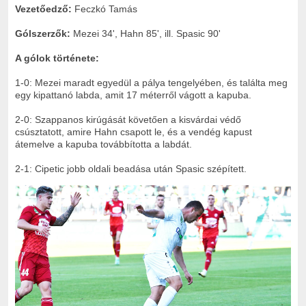
Vezetőedző:
Feczkó Tamás
Gólszerzők:
Mezei 34', Hahn 85', ill. Spasic 90'
A gólok története:
1-0: Mezei maradt egyedül a pálya tengelyében, és találta meg
egy kipattanó labda, amit 17 méterről vágott a kapuba.
2-0: Szappanos kirúgását követően a kisvárdai védő
csúsztatott, amire Hahn csapott le, és a vendég kapust
átemelve a kapuba továbbította a labdát.
2-1: Cipetic jobb oldali beadása után Spasic szépített.