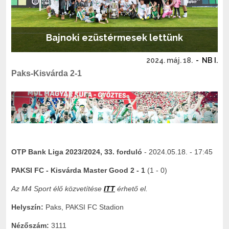
Bajnoki ezüstérmesek lettünk
2024. máj. 18.
-
NB I.
Paks-Kisvárda 2-1
OTP Bank Liga 2023/2024, 33. forduló
- 2024.05.18. - 17:45
PAKSI FC - Kisvárda Master Good 2 - 1
(1 - 0)
Az M4 Sport élő közvetítése
ITT
érhető el.
Helyszín:
Paks, PAKSI FC Stadion
Nézőszám:
3111