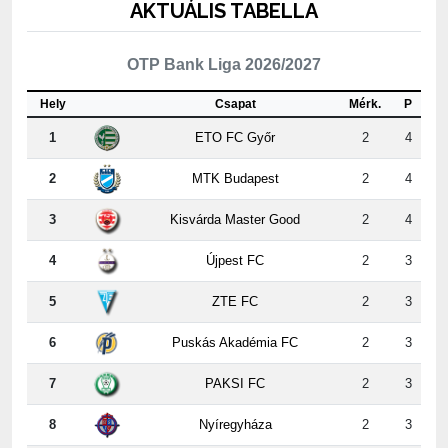
OTP Bank Liga 2026/2027
Hely
Csapat
Mérk.
P
1
ETO FC Győr
2
4
2
MTK Budapest
2
4
3
Kisvárda Master Good
2
4
4
Újpest FC
2
3
5
ZTE FC
2
3
6
Puskás Akadémia FC
2
3
7
PAKSI FC
2
3
8
Nyíregyháza
2
3
9
Kispest-Honvéd
2
2