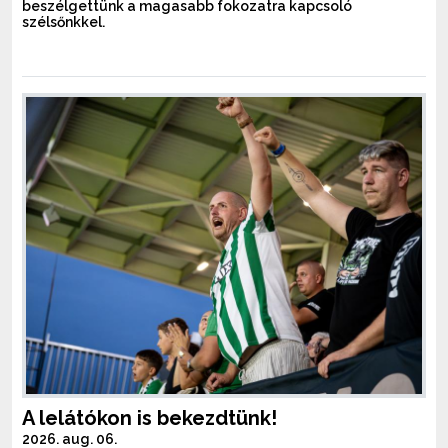
beszélgettünk a magasabb fokozatra kapcsoló
szélsőnkkel.
A lelátókon is bekezdtünk!
2026. aug. 06.