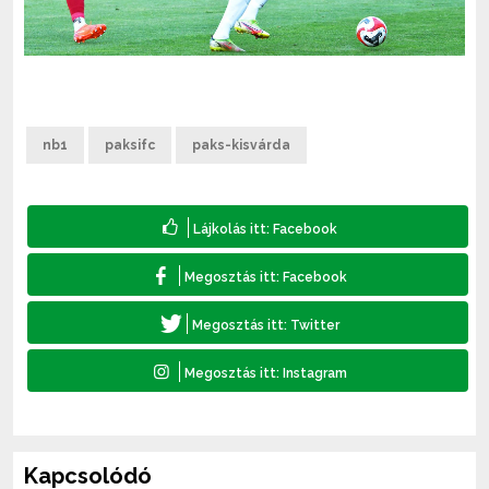
nb1
paksifc
paks-kisvárda
Kapcsolódó