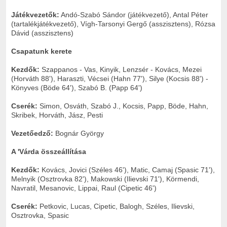
Játékvezetők:
Andó-Szabó Sándor
(játékvezető), Antal Péter
(tartalékjátékvezető), Vígh-Tarsonyi Gergő (asszisztens), Rózsa
Dávid (asszisztens)
Csapatunk kerete
Kezdők:
Szappanos - Vas, Kinyik, Lenzsér - Kovács, Mezei
(Horváth 88'), Haraszti, Vécsei (Hahn 77'), Silye (Kocsis 88') -
Könyves (Böde 64'), Szabó B. (Papp 64')
Cserék:
Simon, Osváth, Szabó J., Kocsis, Papp, Böde, Hahn,
Skribek, Horváth, Jász, Pesti
Vezetőedző:
Bognár György
A 'Várda összeállítása
Kezdők:
Kovács, Jovici (Széles 46'), Matic, Camaj (Spasic 71'),
Melnyik (Osztrovka 82'), Makowski (Ilievski 71'), Körmendi,
Navratil, Mesanovic, Lippai, Raul (Cipetic 46')
Cserék:
Petkovic, Lucas, Cipetic, Balogh, Széles, Ilievski,
Osztrovka, Spasic