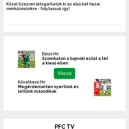
Közel tízezren látogattatok ki az első két hazai
mérkőzésünkre - folytassuk így!
Előző Hír
Szombaton a bajnoki ezüst a tét
a kieső ellen
Vissza
Következő Hír
Megérdemelten nyertünk és
lettünk másodikak
PFC TV