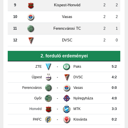
10
Vasas
2
2
11
Ferencvárosi TC
2
1
12
DVSC
2
0
2. forduló erdeményei
ZTE
-
Paks
5:2
Újpest
-
DVSC
4:2
Ferencváros
-
Vasas
0:0
Győr
-
Nyíregyháza
4:0
Honvéd
-
MTK
3:3
PAFC
-
Kisvárda
0:2
Részletes tabella